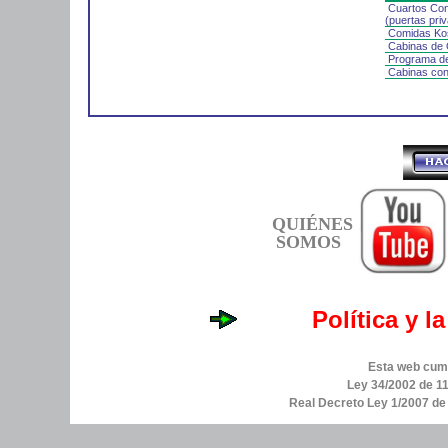
Cuartos Con
(puertas pri
Comidas Kos
Cabinas de 
Programa de
Cabinas con
QUIÉNES
SOMOS
Política y l
Esta web cump
Ley 34/2002 de 11
Real Decreto Ley 1/2007 d