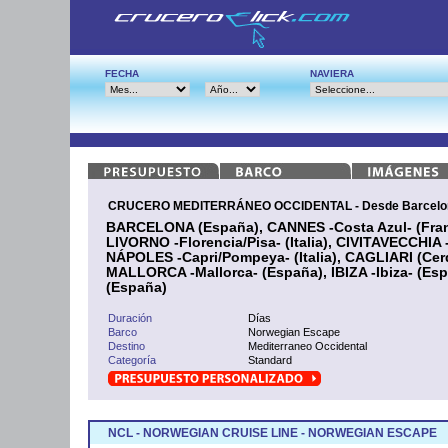
FECHA
NAVIERA
CRUCERO MEDITERRÁNEO OCCIDENTAL - Desde Barcelon
BARCELONA (España), CANNES -Costa Azul- (Franc
LIVORNO -Florencia/Pisa- (Italia), CIVITAVECCHIA -
NÁPOLES -Capri/Pompeya- (Italia), CAGLIARI (Ce
MALLORCA -Mallorca- (España), IBIZA -Ibiza- (E
(España)
Duración
Días
Barco
Norwegian Escape
Destino
Mediterraneo Occidental
Categoría
Standard
NCL - NORWEGIAN CRUISE LINE - NORWEGIAN ESCAPE