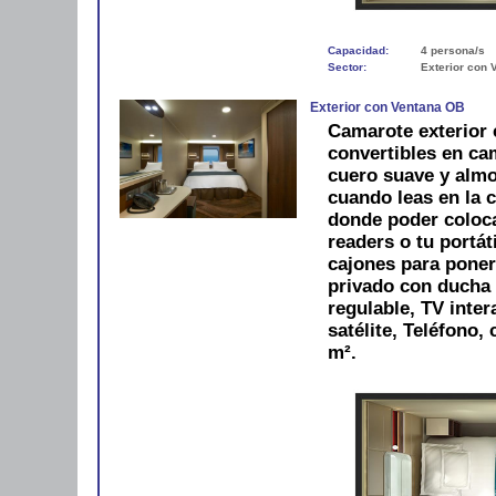
Capacidad:
4 persona/s
Sector:
Exterior con 
Exterior con Ventana OB
Camarote exterior
convertibles en ca
cuero suave y alm
cuando leas en la 
donde poder colocar
readers o tu portáti
cajones para pone
privado con ducha 
regulable, TV inter
satélite, Teléfono,
m².