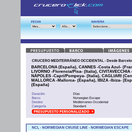
FECHA
NAVIERA
CRUCERO MEDITERRÁNEO OCCIDENTAL - Desde Barcelon
BARCELONA (España), CANNES -Costa Azul- (Franc
LIVORNO -Florencia/Pisa- (Italia), CIVITAVECCHIA -
NÁPOLES -Capri/Pompeya- (Italia), CAGLIARI (Ce
MALLORCA -Mallorca- (España), IBIZA -Ibiza- (E
(España)
Duración
Días
Barco
Norwegian Escape
Destino
Mediterraneo Occidental
Categoría
Standard
NCL - NORWEGIAN CRUISE LINE - NORWEGIAN ESCAPE