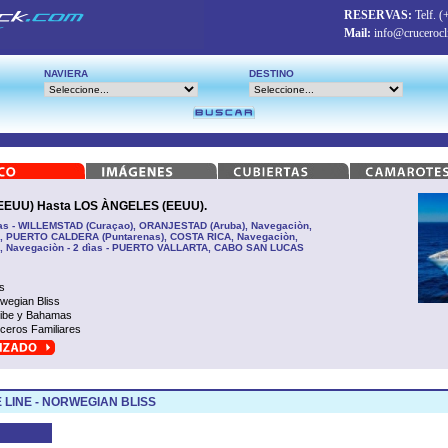
RESERVAS:
Telf.
(
Mail:
info@crucerocl
NAVIERA
DESTINO
EEUU) Hasta LOS ÀNGELES (EEUU).
ìas - WILLEMSTAD (Curaçao), ORANJESTAD (Aruba), Navegaciòn,
 PUERTO CALDERA (Puntarenas), COSTA RICA, Navegaciòn,
Navegaciòn - 2 dìas - PUERTO VALLARTA, CABO SAN LUCAS
s
wegian Bliss
ibe y Bahamas
ceros Familiares
 LINE - NORWEGIAN BLISS