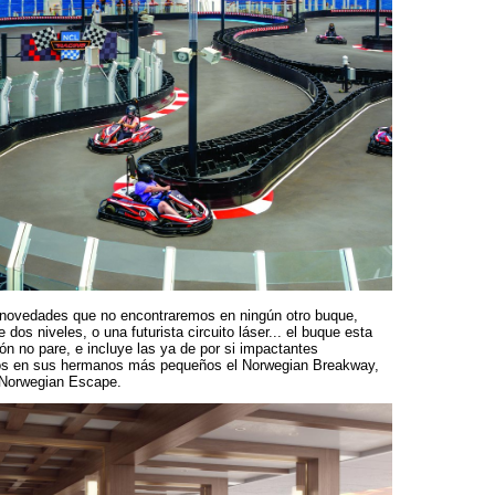
 novedades que no encontraremos en ningún otro buque,
 dos niveles, o una futurista circuito láser... el buque esta
ón no pare, e incluye las ya de por si impactantes
os en sus hermanos más pequeños el Norwegian Breakway,
 Norwegian Escape.