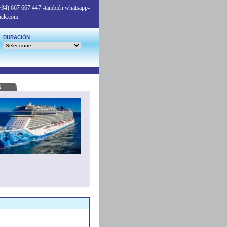
+34) 667 667 447
-también whatsapp-
ick.com
DURACIÓN