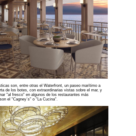
ticas son, entre otras el Waterfront, un paseo marítimo a
erta de los botes, con extraordinarias vistas sobre el mar, y
nar "al fresco" en algunos de los restaurantes más
 son el "Cagney´s" o "La Cucina".