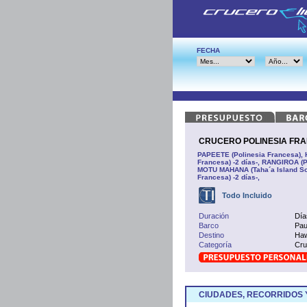
FECHA
CRUCERO POLINESIA FRANC
PAPEETE (Polinesia Francesa),
Francesa) -2 días-, RANGIROA (
MOTU MAHANA (Taha´a Island Soc
Francesa) -2 días-,
Todo Incluido
Duración
Día
Barco
Pau
Destino
Haw
Categoría
Cru
CIUDADES, RECORRIDOS 