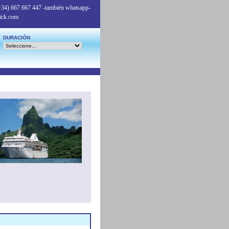
+34) 667 667 447
-también whatsapp-
ick.com
DURACIÓN