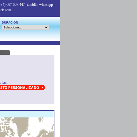
+34) 667 667 447
-también whatsapp-
ick.com
DURACIÓN
tias.