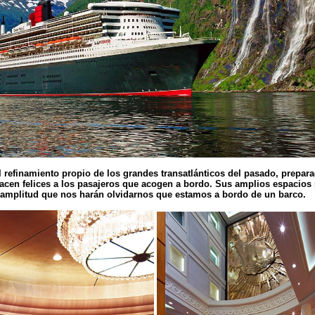
refinamiento propio de los grandes transatlánticos del pasado, prepara
hacen felices a los pasajeros que acogen a bordo. Sus amplios espacios
 amplitud que nos harán olvidarnos que estamos a bordo de un barco.