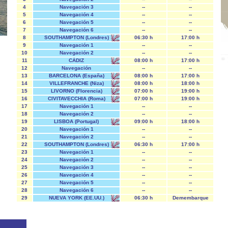
4
Navegación 3
--
--
5
Navegación 4
--
--
6
Navegación 5
--
--
7
Navegación 6
--
--
8
SOUTHAMPTON (Londres)
06:30 h
17:00 h
9
Navegación 1
--
--
10
Navegación 2
--
--
11
CÁDIZ
08:00 h
17:00 h
12
Navegación
--
--
13
BARCELONA (España)
08:00 h
17:00 h
14
VILLEFRANCHE (Niza)
08:00 h
18:00 h
15
LIVORNO (Florencia)
07:00 h
19:00 h
16
CIVITAVECCHIA (Roma)
07:00 h
19:00 h
17
Navegación 1
--
--
18
Navegación 2
--
--
19
LISBOA (Portugal)
09:00 h
18:00 h
20
Navegación 1
--
--
21
Navegación 2
--
--
22
SOUTHAMPTON (Londres)
06:30 h
17:00 h
23
Navegación 1
--
--
24
Navegación 2
--
--
25
Navegación 3
--
--
26
Navegación 4
--
--
27
Navegación 5
--
--
28
Navegación 6
--
--
29
NUEVA YORK (EE.UU.)
06:30 h
Demembarque