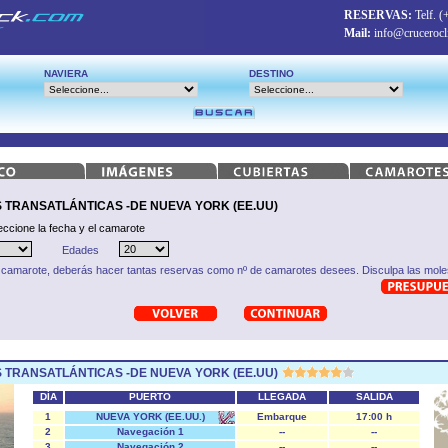
RESERVAS:
Telf.
(
Mail:
info@crucerocl
NAVIERA
DESTINO
 TRANSATLÁNTICAS -DE NUEVA YORK (EE.UU)
eccione la fecha y el camarote
Edades
 camarote, deberás hacer tantas reservas como nº de camarotes desees. Disculpa las moles
 TRANSATLÁNTICAS -DE NUEVA YORK (EE.UU)
DÍA
PUERTO
LLEGADA
SALIDA
1
NUEVA YORK (EE.UU.)
Embarque
17:00 h
2
Navegación 1
--
--
3
Navegación 2
--
--