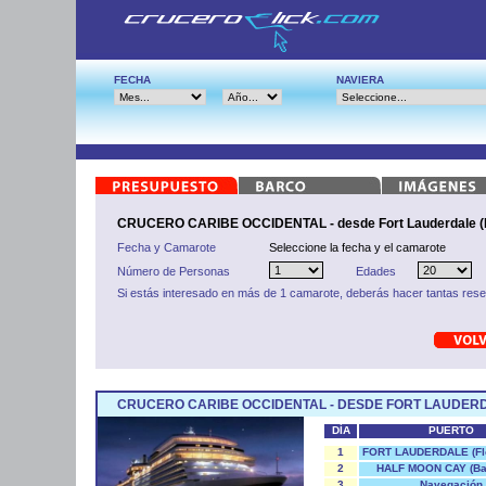
FECHA
NAVIERA
CRUCERO CARIBE OCCIDENTAL - desde Fort Lauderdale (F
Fecha y Camarote
Seleccione la fecha y el camarote
Número de Personas
Edades
Si estás interesado en más de 1 camarote, deberás hacer tantas res
CRUCERO CARIBE OCCIDENTAL - DESDE FORT LAUDERD
DÍA
PUERTO
1
FORT LAUDERDALE (Flo
2
HALF MOON CAY (B
3
Navegación