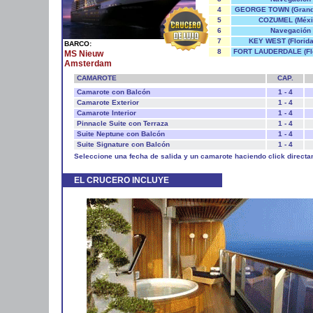
4
GEORGE TOWN (Grand
5
COZUMEL (Méxi
6
Navegación
7
KEY WEST (Florid
BARCO:
8
FORT LAUDERDALE (Flo
MS Nieuw
Amsterdam
CAMAROTE
CAP.
Camarote con Balcón
1 - 4
Camarote Exterior
1 - 4
Camarote Interior
1 - 4
Pinnacle Suite con Terraza
1 - 4
Suite Neptune con Balcón
1 - 4
Suite Signature con Balcón
1 - 4
Seleccione una fecha de salida y un camarote haciendo click directa
EL CRUCERO INCLUYE