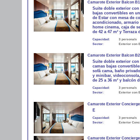
Camarote Exterior Balcon B1
Suite doble exterior co
bajas convertibles en u
de Estar con mesa de co
acondicionado, armario 
home cinema, caja de se
de 42 a 47 m² y Terraza 
Capacidad:
3 persona/s
Sector:
Exterior con 
Camarote Exterior Balcon B2
Suite doble exterior co
camas bajas convertible
sofá cama, baño privado
y minibar, videoconsola,
de 25 a 36 m² y balcón d
Capacidad:
3 persona/s
Sector:
Exterior con 
Camarote Exterior Concierge
E
Capacidad:
3 persona/s
Sector:
Exterior Conc
Camarote Exterior Concierge