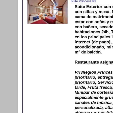
Suite Princess P1
Suite Exterior con 
con sillas y mesa.
cama de matrimonio
estar con sofás y 
con bañera, secador
habitaciones 24h, T
en los principales 
internet (de pago),
acondicionado, min
m² de balcón.
Restaurante asign
Privilegios Prince
prioritario, entreg
prioritario, Servic
tarde, Fruta fresca
Minibar de cortesía
especialmente grue
canales de música 
personalizada, atl
albornoz y zapatil