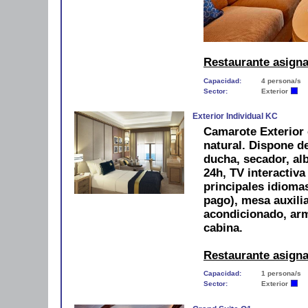
Restaurante asign
Capacidad:
4 persona/s
Sector:
Exterior
Exterior Individual KC
Camarote Exterior 
natural. Dispone d
ducha, secador, alb
24h, TV interactiva
principales idiomas
pago), mesa auxilia
acondicionado, arm
cabina.
Restaurante asign
Capacidad:
1 persona/s
Sector:
Exterior