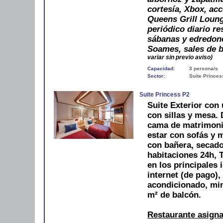
cortesía, Xbox, ac
Queens Grill Lounge
periódico diario re
sábanas y edredone
Soames, sales de b
variar sin previo aviso)
Capacidad:
3 persona/s
Sector:
Suite Princes
Suite Princess P2
Suite Exterior con 
con sillas y mesa.
cama de matrimonio
estar con sofás y 
con bañera, secador
habitaciones 24h, T
en los principales 
internet (de pago),
acondicionado, min
m² de balcón.
Restaurante asign