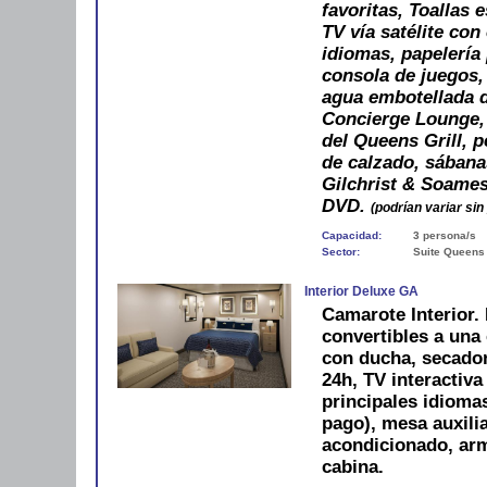
favoritas, Toallas
TV vía satélite con
idiomas, papelería
consola de juegos,
agua embotellada de
Concierge Lounge, 
del Queens Grill, p
de calzado, sábana
Gilchrist & Soames
DVD.
(podrían variar sin
Capacidad:
3 persona/s
Sector:
Suite Queens
Interior Deluxe GA
Camarote Interior.
convertibles a una
con ducha, secador,
24h, TV interactiva
principales idiomas
pago), mesa auxilia
acondicionado, arm
cabina.