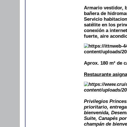
Armario vestidor, 
bañera de hidromasa
Servicio habitacio
satélite en los pri
conexión a internet
fuerte, aire acondi
Aprox. 180 m² de c
Restaurante asign
Privilegios Prince
prioritario, entreg
bienvenida, Desemb
Suite, Canapés por 
champán de bienven