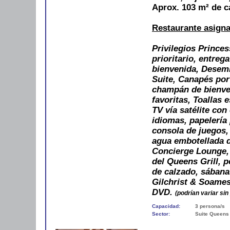
Aprox. 103 m² de c
Restaurante asign
Privilegios Prince
prioritario, entreg
bienvenida, Desemb
Suite, Canapés por 
champán de bienven
favoritas, Toallas
TV vía satélite con
idiomas, papelería
consola de juegos,
agua embotellada de
Concierge Lounge, 
del Queens Grill, p
de calzado, sábana
Gilchrist & Soames
DVD.
(podrían variar sin
Capacidad:
3 persona/s
Sector:
Suite Queens