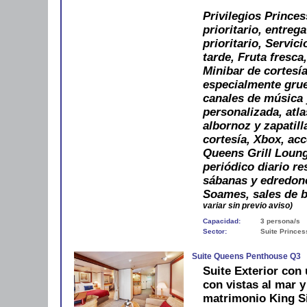
Privilegios Prince
prioritario, entreg
prioritario, Servic
tarde, Fruta fresca
Minibar de cortesía
especialmente grue
canales de música 
personalizada, atl
albornoz y zapatil
cortesía, Xbox, ac
Queens Grill Lounge
periódico diario re
sábanas y edredone
Soames, sales de b
variar sin previo aviso)
Capacidad:
3 persona/s
Sector:
Suite Princes
Suite Queens Penthouse Q3
Suite Exterior con
con vistas al mar 
matrimonio King Si