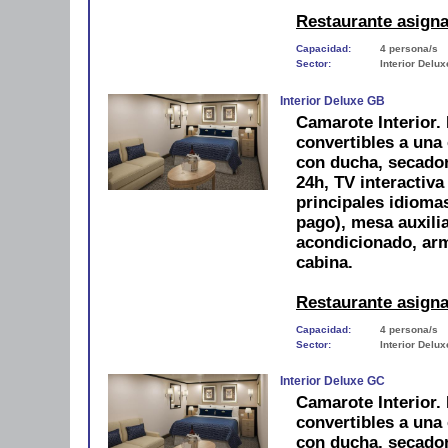
Restaurante asign
Capacidad:
4 persona/s
Sector:
Interior Delux
Interior Deluxe GB
Camarote Interior.
convertibles a una
con ducha, secador,
24h, TV interactiva
principales idiomas
pago), mesa auxilia
acondicionado, arm
cabina.
Restaurante asign
Capacidad:
4 persona/s
Sector:
Interior Delux
Interior Deluxe GC
Camarote Interior.
convertibles a una
con ducha, secador,