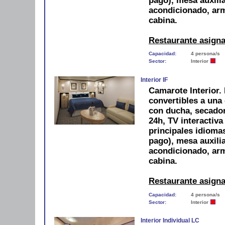
pago), mesa auxilia
acondicionado, arm
cabina.
Restaurante asign
Capacidad:
4 persona/s
Sector:
Interior
Interior IF
Camarote Interior.
convertibles a una
con ducha, secador,
24h, TV interactiva
principales idiomas
pago), mesa auxilia
acondicionado, arm
cabina.
Restaurante asign
Capacidad:
4 persona/s
Sector:
Interior
Interior Individual LC