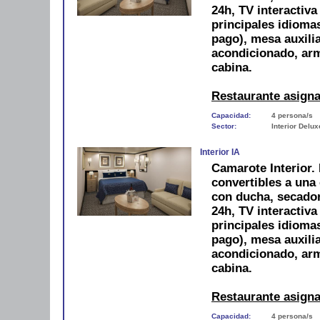
24h, TV interactiva
principales idiomas
pago), mesa auxilia
acondicionado, arm
cabina.
Restaurante asign
Capacidad:
4 persona/s
Sector:
Interior Delux
Interior IA
Camarote Interior.
convertibles a una
con ducha, secador,
24h, TV interactiva
principales idiomas
pago), mesa auxilia
acondicionado, arm
cabina.
Restaurante asign
Capacidad:
4 persona/s