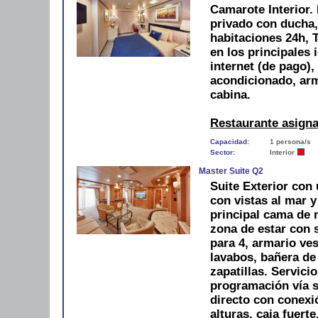
Camarote Interior.
privado con ducha, 
habitaciones 24h, T
en los principales 
internet (de pago),
acondicionado, arm
cabina.
Restaurante asign
Capacidad:
1 persona/s
Sector:
Interior
Master Suite Q2
Suite Exterior con
con vistas al mar 
principal cama de 
zona de estar con 
para 4, armario ve
lavabos, bañera de
zapatillas. Servici
programación vía sa
directo con conexió
alturas, caja fuert