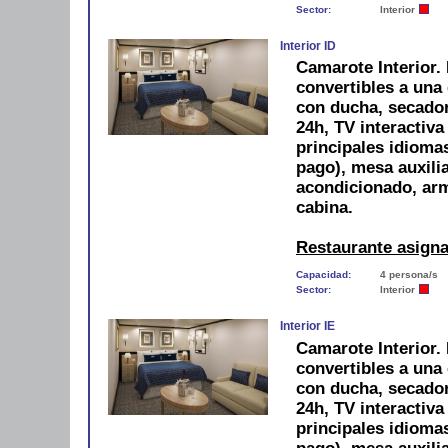
Sector:
Interior
Interior ID
Camarote Interior.
convertibles a una
con ducha, secador,
24h, TV interactiva
principales idiomas
pago), mesa auxilia
acondicionado, arm
cabina.
Restaurante asign
Capacidad:
4 persona/s
Sector:
Interior
Interior IE
Camarote Interior.
convertibles a una
con ducha, secador,
24h, TV interactiva
principales idiomas