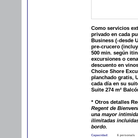
Como servicios ext
privado en cada pu
Business (-desde U
pre-crucero (incluy
500 min. según itin
excursiones o cena
descuento en vino
Choice Shore Excu
planchado gratis, 
cada día en su suit
Suite 274 m²
Balcó
* Otros detalles R
Regent de Bienveni
una mayor intimida
ilimitadas incluida
bordo.
Capacidad:
6 persona/s