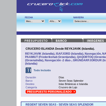
FECHA
NAVIERA
CRUCERO ISLANDIA Desde REYKJAVIK (Islandia).
REYKJAVIK (Islandia), ISAFJORD (Islandia), Navegación, N
PAAMIUT (Frederikshab Groenlandia), QAQORTOQ (Groenl
(Groenalndia), Navegación -2 días-, GRUNDARFJORDUR (Is
(Islandia)
Todo Incluido
Duración
Días
Barco
Seven Seas Splendor
Destino
Islas Británicas e Islandia
Categoría
Crucero de Lujo
REGENT SEVEN SEAS - SEVEN SEAS SPLENDOR