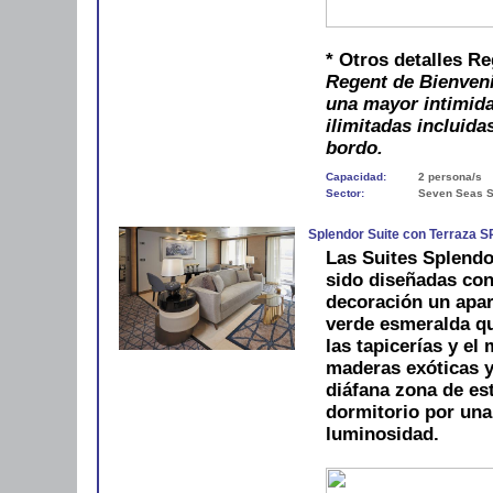
* Otros detalles R
Regent de Bienveni
una mayor intimida
ilimitadas incluida
bordo.
Capacidad:
2 persona/s
Sector:
Seven Seas S
Splendor Suite con Terraza S
Las Suites Splendo
sido diseñadas con
decoración un apar
verde esmeralda qu
las tapicerías y e
maderas exóticas y
diáfana zona de es
dormitorio por una 
luminosidad.