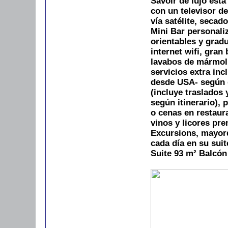
Savoir de lujo está
con un televisor d
vía satélite, secad
Mini Bar personali
orientables y gradua
internet wifi, gra
lavabos de mármol,
servicios extra inc
desde USA- según d
(incluye traslados 
según itinerario), 
o cenas en restaur
vinos y licores p
Excursions, mayor
cada día en su suit
Suite 93 m²
Balcón