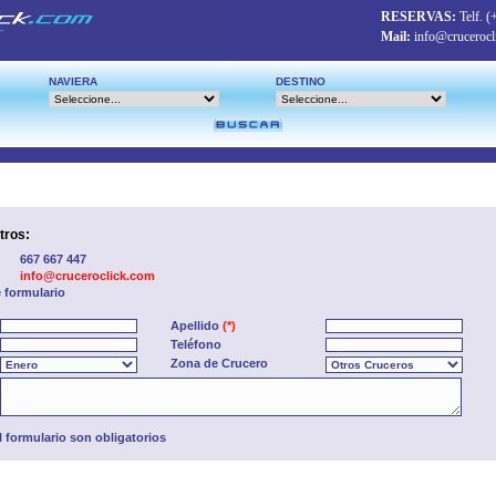
RESERVAS:
Telf.
(
Mail:
info@crucerocl
NAVIERA
DESTINO
tros:
667 667 447
info@cruceroclick.com
e formulario
Apellido
(*)
Teléfono
Zona de Crucero
formulario son obligatorios