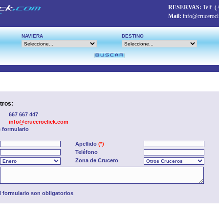
RESERVAS:
Telf.
(
Mail:
info@crucerocl
NAVIERA
DESTINO
tros:
667 667 447
info@cruceroclick.com
e formulario
Apellido
(*)
Teléfono
Zona de Crucero
formulario son obligatorios