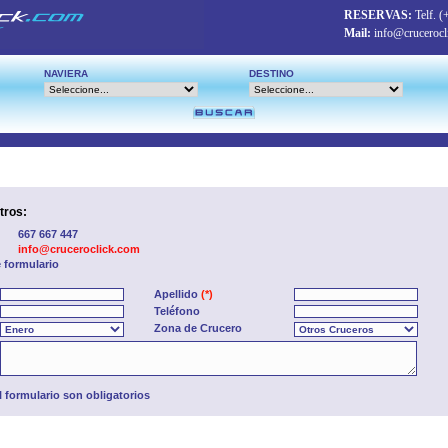
RESERVAS:
Telf.
(
Mail:
info@crucerocl
NAVIERA
DESTINO
tros:
667 667 447
info@cruceroclick.com
e formulario
Apellido
(*)
Teléfono
Zona de Crucero
formulario son obligatorios