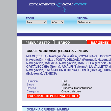
FECHA
NAVIERA
CRUCERO -De MIAMI (EE.UU.) -A VENECIA
MIAMI (EE.UU.), Navegación -2 días-, ROYAL NAVAL DOCK
Navegación -4 días-, PONTA DELGADA (Portugal), Navegaci
Navegación, MÁLAGA, Navegación, MARSELLA (Francia),
CIVITAVECCHIA (Roma), AMALFI (Salermo), LA VALLETTA (Ma
Navegación, KATÁKOLON (Olimpia), CORFÚ (Grecia), DUB
(Eslovenia), VENECIA
Duración
Días
Barco
Marina
Destino
Cruceros Transatlánticos
Categoría
Crucero de Lujo
OCEANIA CRUISES - MARINA