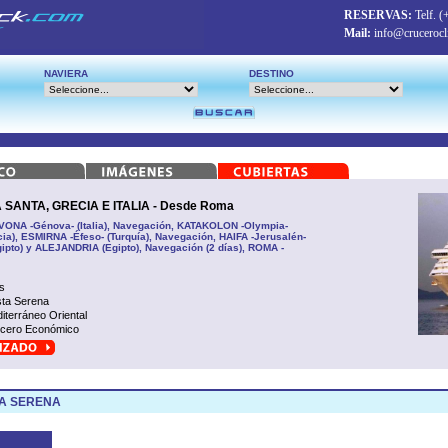
RESERVAS:
Telf.
(
Mail:
info@crucerocl
NAVIERA
DESTINO
SANTA, GRECIA E ITALIA - Desde Roma
SAVONA -Génova- (Italia), Navegación, KATAKOLON -Olympia-
cia), ESMIRNA -Éfeso- (Turquía), Navegación, HAIFA -Jerusalén-
Egipto) y ALEJANDRIA (Egipto), Navegación (2 días), ROMA -
s
ta Serena
iterráneo Oriental
cero Económico
TA SERENA