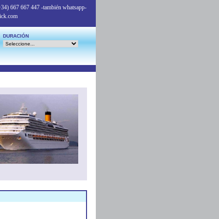
+34) 667 667 447
-también whatsapp-
ick.com
DURACIÓN