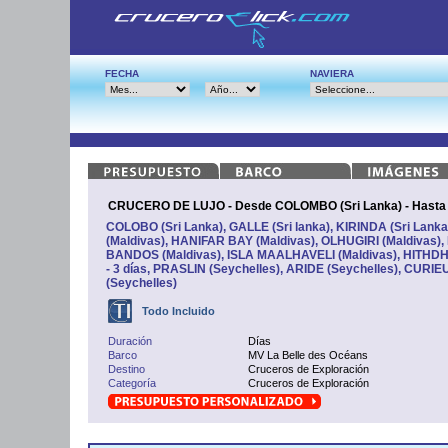
FECHA
NAVIERA
CRUCERO DE LUJO - Desde COLOMBO (Sri Lanka) - Hasta 
COLOBO (Sri Lanka), GALLE (Sri lanka), KIRINDA (Sri Lank
(Maldivas), HANIFAR BAY (Maldivas), OLHUGIRI (Maldivas)
BANDOS (Maldivas), ISLA MAALHAVELI (Maldivas), HITHDH
- 3 días, PRASLIN (Seychelles), ARIDE (Seychelles), CURI
(Seychelles)
Todo Incluido
Duración
Días
Barco
MV La Belle des Océans
Destino
Cruceros de Exploración
Categoría
Cruceros de Exploración