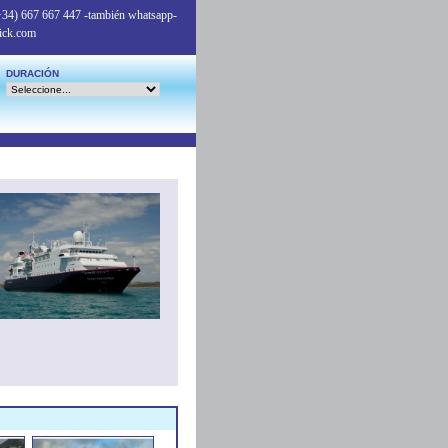
+34) 667 667 447
-también whatsapp-
ick.com
DURACIÓN