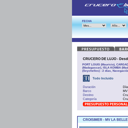
FECHA
CRUCERO DE LUJO - Desde 
PORT LOUIS (Mauricio), CARGADO
(Madagascar), ISLA KOMBA (Ma
(Seychelles) - 2 días, Navegaci
Todo Incluido
Duración
Día
Barco
MV 
Destino
Cru
Categoría
Cru
CROISIMER - MV LA BELL