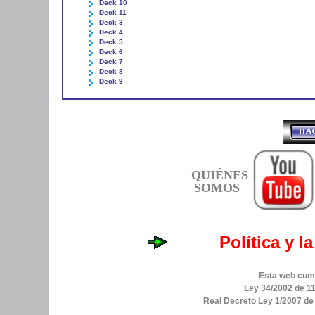
Deck 10
Deck 11
Deck 3
Deck 4
Deck 5
Deck 6
Deck 7
Deck 8
Deck 9
QUIÉNES
SOMOS
Política y l
Esta web cump
Ley 34/2002 de 11
Real Decreto Ley 1/2007 d