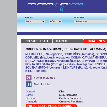
FECHA
NAVIERA
CRUCERO - Desde MIAMI (EEUU) - Hasta KIEL ALEMANIA)
MIAMI (EEUU), Navegación, OCHO RÍOS (Jamaica), GEORGE
COZUMEL (México), Navegación, OCEAN CAY, MIAMI (EEUU),
NUEVA YORK (EEUU), Navegación, KING´S WHARF (Bermuda)
PONTA DELGADA (Portugal) - 2 días - Navegación, LISBOA,
SOUTHAMPTON (Londres), LE HAVRE (París), Navegación, 
KIEL (Alemania)
Vuelos Incluidos
Todo Incluido
Duración
Días
Barco
MSC Meraviglia
Destino
Caribe y Bahamas
Categoría
Cruceros Familiares