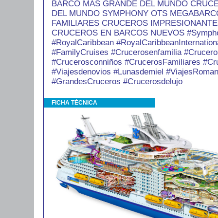
BARCO MAS GRANDE DEL MUNDO CRUC
DEL MUNDO SYMPHONY OTS MEGABARC
FAMILIARES CRUCEROS IMPRESIONANT
CRUCEROS EN BARCOS NUEVOS #Symphon
#RoyalCaribbean #RoyalCaribbeanInternation
#FamilyCruises #Crucerosenfamilia #Crucer
#Crucerosconniños #CrucerosFamiliares #C
#Viajesdenovios #Lunasdemiel #ViajesRoman
#GrandesCruceros #Crucerosdelujo
FICHA TÉCNICA