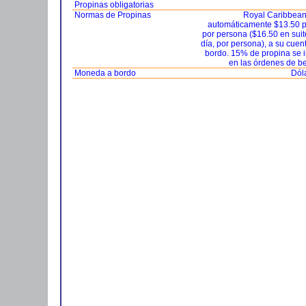
Propinas obligatorias
Normas de Propinas
Royal Caribbean
automáticamente $13.50 p
por persona ($16.50 en suit
día, por persona), a su cuen
bordo. 15% de propina se 
en las órdenes de b
Moneda a bordo
Dól