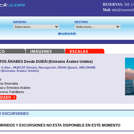
RESERVAS:
Telf.
(
Mail:
info@crucerocl
NAVIERA
DESTINO
OS ÁRABES Desde DUBÁI (Emiratos Árabes Unidos)
 -3 días-, MUSCAT (Omán), Navegación, DOHA (Qatar), ABU DHABI
I (Emiratos Árabes Unidos)
s
ta Smeralda
ai y Emiratos Arabes
ceros Familiares
Y EXCURSIONES
ORRIDOS Y EXCURSIONES NO ESTA DISPONIBLE EN ESTE MOMENTO