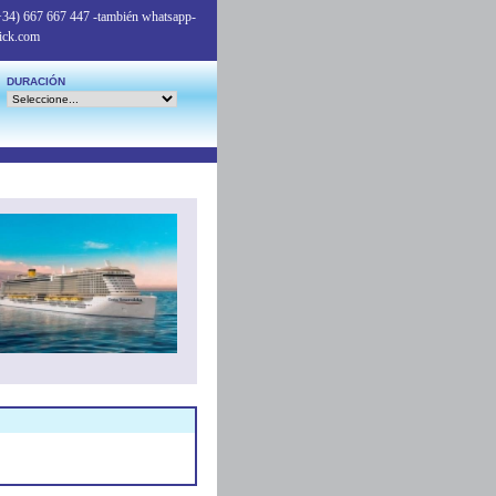
+34) 667 667 447
-también whatsapp-
ick.com
DURACIÓN