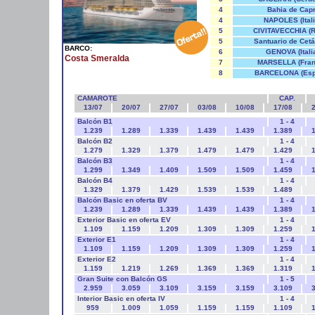
4
Bahia de Capr
4
NAPOLES (Itali
5
CIVITAVECCHIA (
5
Santuario de Cet
BARCO:
6
GENOVA (Itali
Costa Smeralda
7
MARSELLA (Fran
8
BARCELONA (Esp
CAMAROTE
CAP.
13/07
20/07
27/07
03/08
10/08
17/08
2
Balcón B1
1 - 4
1.239
1.289
1.339
1.439
1.439
1.389
1
Balcón B2
1 - 4
1.279
1.329
1.379
1.479
1.479
1.429
1
Balcón B3
1 - 4
1.299
1.349
1.409
1.509
1.509
1.459
1
Balcón B4
1 - 4
1.329
1.379
1.429
1.539
1.539
1.489
Balcón Basic en oferta BV
1 - 4
1.239
1.289
1.339
1.439
1.439
1.389
1
Exterior Basic en oferta EV
1 - 4
1.109
1.159
1.209
1.309
1.309
1.259
1
Exterior E1
1 - 4
1.109
1.159
1.209
1.309
1.309
1.259
1
Exterior E2
1 - 4
1.159
1.219
1.269
1.369
1.369
1.319
1
Gran Suite con Balcón GS
1 - 5
2.959
3.059
3.109
3.159
3.159
3.109
3
Interior Basic en oferta IV
1 - 4
959
1.009
1.059
1.159
1.159
1.109
1