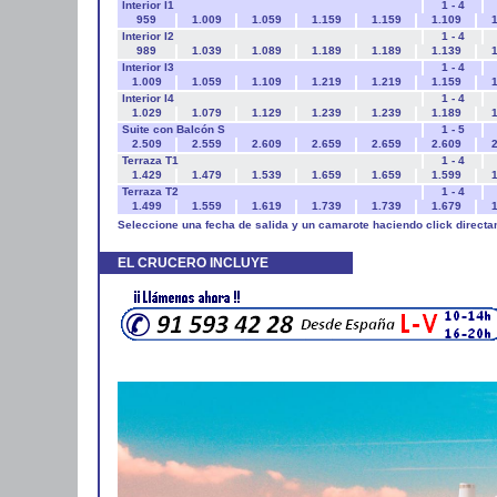
Interior I1
1 - 4
959
1.009
1.059
1.159
1.159
1.109
1
Interior I2
1 - 4
989
1.039
1.089
1.189
1.189
1.139
1
Interior I3
1 - 4
1.009
1.059
1.109
1.219
1.219
1.159
1
Interior I4
1 - 4
1.029
1.079
1.129
1.239
1.239
1.189
1
Suite con Balcón S
1 - 5
2.509
2.559
2.609
2.659
2.659
2.609
2
Terraza T1
1 - 4
1.429
1.479
1.539
1.659
1.659
1.599
1
Terraza T2
1 - 4
1.499
1.559
1.619
1.739
1.739
1.679
1
Seleccione una fecha de salida y un camarote haciendo click directa
EL CRUCERO INCLUYE