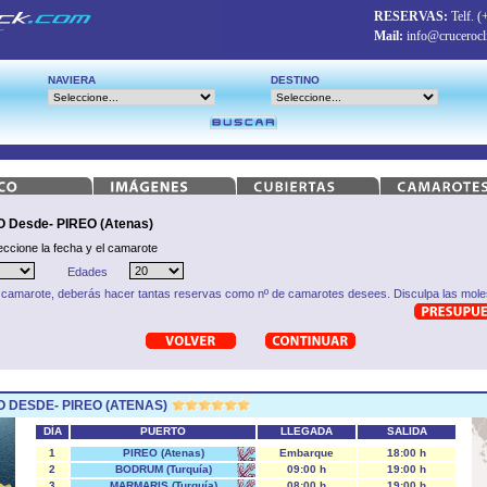
RESERVAS:
Telf.
(
Mail:
info@crucerocl
NAVIERA
DESTINO
esde- PIREO (Atenas)
eccione la fecha y el camarote
Edades
 camarote, deberás hacer tantas reservas como nº de camarotes desees. Disculpa las moles
DESDE- PIREO (ATENAS)
DÍA
PUERTO
LLEGADA
SALIDA
1
PIREO (Atenas)
Embarque
18:00 h
2
BODRUM (Turquía)
09:00 h
19:00 h
3
MARMARIS (Turquía)
08:00 h
19:00 h