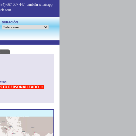
+34) 667 667 447
-también whatsapp-
ick.com
DURACIÓN
tias.