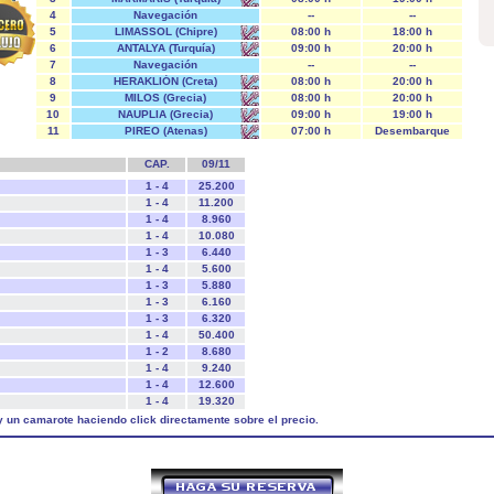
4
Navegación
--
--
5
LIMASSOL (Chipre)
08:00 h
18:00 h
6
ANTALYA (Turquía)
09:00 h
20:00 h
7
Navegación
--
--
8
HERAKLIÓN (Creta)
08:00 h
20:00 h
9
MILOS (Grecia)
08:00 h
20:00 h
10
NAUPLIA (Grecia)
09:00 h
19:00 h
11
PIREO (Atenas)
07:00 h
Desembarque
CAP.
09/11
1 - 4
25.200
1 - 4
11.200
1 - 4
8.960
1 - 4
10.080
1 - 3
6.440
1 - 4
5.600
1 - 3
5.880
1 - 3
6.160
1 - 3
6.320
1 - 4
50.400
1 - 2
8.680
1 - 4
9.240
1 - 4
12.600
1 - 4
19.320
y un camarote haciendo click directamente sobre el precio.