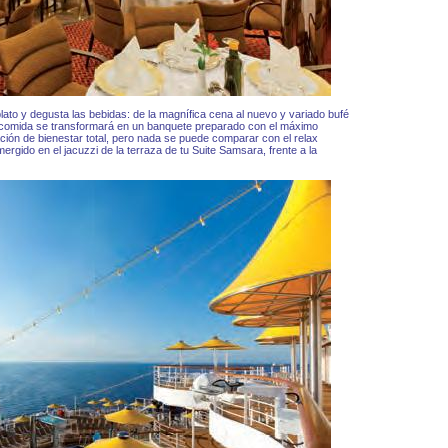
lato y degusta las bebidas: de la magnífica cena al nuevo y variado bufé
 comida se transformará en un banquete preparado con el máximo
ión de bienestar total, pero nada se puede comparar con el relax
rgido en el jacuzzi de la terraza de tu Suite Samsara, frente a la