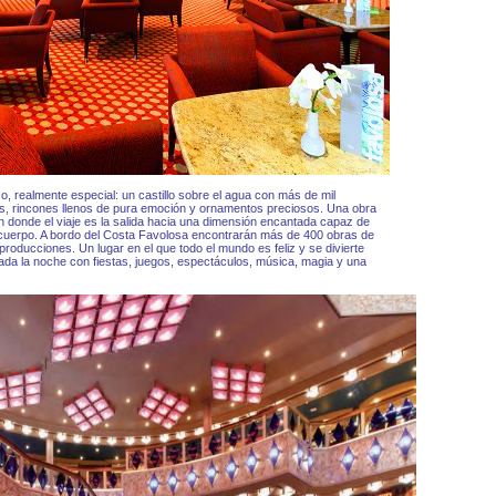
o, realmente especial: un castillo sobre el agua con más de mil
s, rincones llenos de pura emoción y ornamentos preciosos. Una obra
en donde el viaje es la salida hacia una dimensión encantada capaz de
l cuerpo. A bordo del Costa Favolosa encontrarán más de 400 obras de
producciones. Un lugar en el que todo el mundo es feliz y se divierte
ada la noche con fiestas, juegos, espectáculos, música, magia y una