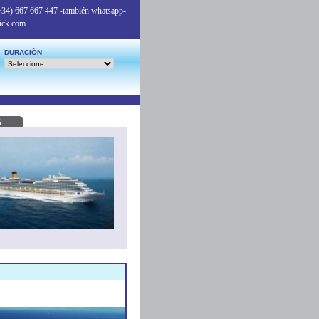
+34) 667 667 447
-también whatsapp-
ick.com
DURACIÓN