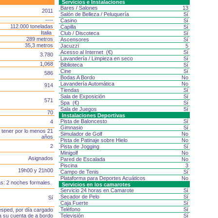
Servicios e Instalaciones
Bares / Salones
13
2011
Salón de Belleza / Peluquería
Sí
----
Casino
Sí
112.000 toneladas
Capilla
Sí
Italia
Club / Discoteca
Sí
289 metros
Ascensores
Sí
35,3 metros
Jacuzzi
5
Acesso al Internet (€)
Sí
3.780
Lavandería / Limpieza en seco
Sí
1,068
Biblioteca
Sí
Cine
Sí
586
Bodas A Bordo
No
Lavandería Automática
No
914
Tiendas
Sí
Sala de Exposición
Sí
571
Spa (€)
Sí
Sala de Juegos
Sí
70
Instalaciones Deportivas
Pista de Baloncesto
Sí
4
Gimnasio
Sí
tener por lo menos 21
Simulador de Golf
No
años
Pista de Patinaje sobre Hielo
No
2
Pista de Jogging
Sí
Minigolf
No
Asignados
Pared de Escalada
No
Piscina
3
19h00 y 21h00
Campo de Tenis
Sí
Plataforma para Deportes Acuáticos
No
as: 2 noches formales.
Servicios en los camarotes
Servicio 24 horas en Camarote
Sí
Secador de Pelo
Sí
Sí
Caja Fuerte
Sí
Teléfono
Sí
ésped, por día cargado
 su cuenta de a bordo
Televisión
Sí