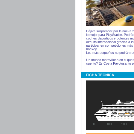
Déjate sorprender por la nueva 
lo mejor para PlayStation. Podrás
coches deportivos y potentes mot
circuito internacional gracias a 
participar en competiciones más t
hockey.
Los más pequeños no podrán resi
Un mundo maravilloso en el que t
cuento? Es Costa Favolosa, tu p
FICHA TÉCNICA