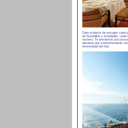
Date el placer de escoger cada p
de bocadillos y ensaladas, cada
esmero. Te envolverá una sensac
absoluto que experimentarás sume
inmensidad del mar.