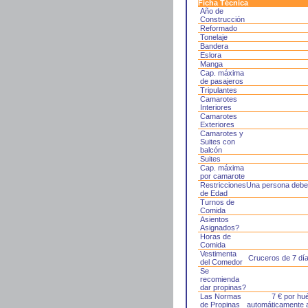
Ficha Técnica
Año de
Construcción
Reformado
Tonelaje
Bandera
Eslora
Manga
Cap. máxima
de pasajeros
Tripulantes
Camarotes
Interiores
Camarotes
Exteriores
Camarotes y
Suites con
balcón
Suites
Cap. máxima
por camarote
Restricciones
Una persona debe 
de Edad
Turnos de
Comida
Asientos
Asignados?
Horas de
Comida
Vestimenta
Cruceros de 7 dí
del Comedor
Se
recomienda
dar propinas?
Las Normas
7 € por hu
de Propinas
automáticamente a