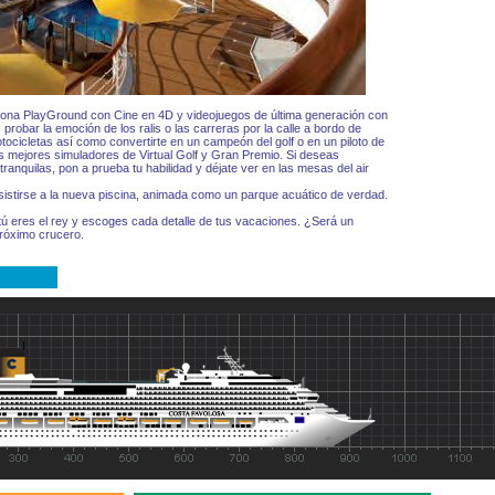
zona PlayGround con Cine en 4D y videojuegos de última generación con
 probar la emoción de los ralis o las carreras por la calle a bordo de
ocicletas así como convertirte en un campeón del golf o en un piloto de
los mejores simuladores de Virtual Golf y Gran Premio. Si deseas
ranquilas, pon a prueba tu habilidad y déjate ver en las mesas del air
stirse a la nueva piscina, animada como un parque acuático de verdad.
ú eres el rey y escoges cada detalle de tus vacaciones. ¿Será un
róximo crucero.