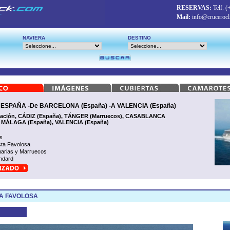
RESERVAS:
Telf.
(
Mail:
info@crucerocl
NAVIERA
DESTINO
PAÑA -De BARCELONA (España) -A VALENCIA (España)
ación, CÁDIZ (España), TÁNGER (Marruecos), CASABLANCA
, MÁLAGA (España), VALENCIA (España)
s
ta Favolosa
arias y Marruecos
ndard
A FAVOLOSA