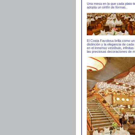
Una mesa en la que cada plato ti
adopta un sinfín de formas.
El Costa Favolosa brilla como un 
distinción y la elegancia de cad
en el inmenso vestíbulo, infinitas
las preciosas decoraciones de m