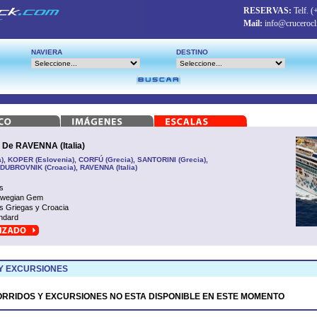
RESERVAS:
Telf.
(
Mail:
info@crucerocl
NAVIERA
DESTINO
e RAVENNA (Italia)
ia), KOPER (Eslovenia), CORFÚ (Grecia), SANTORINI (Grecia),
DUBROVNIK (Croacia), RAVENNA (Italia)
s
rwegian Gem
as Griegas y Croacia
ndard
Y EXCURSIONES
ORRIDOS Y EXCURSIONES NO ESTA DISPONIBLE EN ESTE MOMENTO