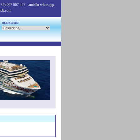
+34) 667 667 447
-también whatsapp-
ick.com
DURACIÓN