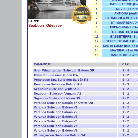
4
BASSE TERRE (Fra
5
NEVIS (St. Kitt
6
ANTIGUA (Antill
7
CARAMBOLA BEACH (
BARCO:
Unidos)
8
ST. MAARTEN (Anti
Seabourn Odyssey
9
FRENCHMANS CAY 
10
ST. BARTHS (Fran
11
BASSETERRE (St. K
12
TERRE DE HAUT (Gua
13
SANTA LUCÍA (Isla de B
14
MAYREAU (San Vic
15
BARBADOS (Barb
CAMAROTE
CAP.
Gran Wintergarden Suite con Balcón GR
1 - 4
Owners Suite con Balcón OW
1 - 2
Penthouse Spa Suite con Balcón PS
1 - 3
Penthouse Suite con Balcón PH
1 - 3
Seabourn Suite con Ventana A
1 - 2
Seabourn Suite con Ventana A1
1 - 2
Signature Suite con Balcón SS
1 - 2
Veranda Suite con Balcón en Oferta OB
1 - 2
Veranda Suite con Balcón V1
1 - 2
Veranda Suite con Balcón V2
1 - 2
Veranda Suite con Balcón V3
1 - 2
Veranda Suite con Balcón V4
1 - 2
Veranda Suite con Balcón V5
1 - 2
Veranda Suite con Balcón V6
1 - 2
Wintergarden Suite con Balcón WG
1 - 2