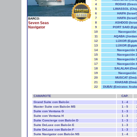
4
RODAS (Greci
5
LIMASSOL (Chip
6
HAIFA (Israel
7
HAIFA (Israel
BARCO:
8
ASHDOD (Israe
Seven Seas
Navigator
9
PORT SAID (Egip
10
Navegación
11
AQABA (Jordan
12
LÚXOR (Egipt
13
LÚXOR (Egipt
14
Navegación 
15
Navegación 
16
Navegación 
17
Navegación 
18
SALALAH (Omá
19
Navegación
20
MUSCAT (Omá
21
KHASAB (Omá
22
DUBÁI (Emiratos Arabe
CAMAROTE
CAP.
Grand Suite con Balcón
1 - 4
Master Suite con Balcón MS
1 - 5
Suite con Ventana G
1 - 3
Suite con Ventana H
1 - 3
Suite Concierge con Balcón D
1 - 3
Suite DeLuxe con Balcón E
1 - 3
Suite DeLuxe con Balcón F
1 - 3
Suite Navigator con Balcón NS
1 - 4