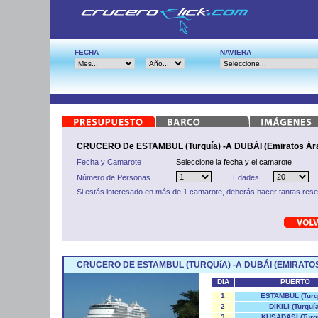
FECHA
NAVIERA
CRUCERO De ESTAMBUL (Turquía) -A DUBÁI (Emiratos Ár
Fecha y Camarote
Seleccione la fecha y el camarote
Número de Personas
Edades
Si estás interesado en más de 1 camarote, deberás hacer tantas res
CRUCERO DE ESTAMBUL (TURQUíA) -A DUBÁI (EMIRATO
DÍA
PUERTO
1
ESTAMBUL (Turq
2
DIKILI (Turquí
3
KUSADASI (Turq