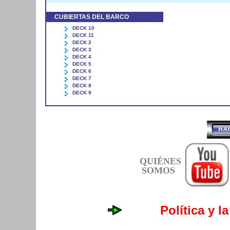
CUBIERTAS DEL BARCO
DECK 10
DECK 11
DECK 2
DECK 3
DECK 4
DECK 5
DECK 6
DECK 7
DECK 8
DECK 9
QUIÉNES
SOMOS
Política y l