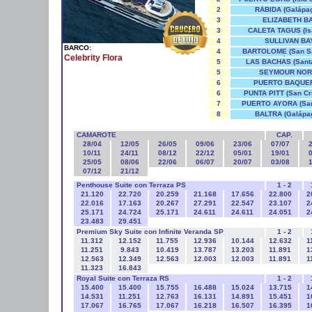
2
RÁBIDA (Galápa
3
ELIZABETH B
3
CALETA TAGUS (Is
4
SULLIVAN BA
BARCO:
4
BARTOLOME (San S
Celebrity Flora
Galápagos)
5
LAS BACHAS (Santa
5
SEYMOUR NOR
6
PUERTO BAQUE
6
PUNTA PITT (San Cri
7
PUERTO AYORA (San
Ecuador)
8
BALTRA (Galápa
CAMAROTE
CAP.
28/04
12/05
26/05
09/06
23/06
07/07
2
10/11
24/11
08/12
22/12
05/01
19/01
0
25/05
08/06
22/06
06/07
20/07
03/08
1
07/12
21/12
Penthouse Suite con Terraza PS
1 - 2
21.120
22.720
20.259
21.168
17.656
22.800
2
22.016
17.163
20.267
27.291
22.547
23.107
2
25.171
24.724
25.171
24.611
24.611
24.051
2
23.483
29.451
Premium Sky Suite con Infinite Veranda SP
1 - 2
11.312
12.152
11.755
12.936
10.144
12.632
1
11.251
9.843
10.419
13.787
13.203
11.891
1
12.563
12.349
12.563
12.003
12.003
11.891
1
11.323
16.843
Royal Suite con Terraza RS
1 - 2
15.400
15.400
15.755
16.488
15.024
13.715
1
14.531
11.251
12.763
16.131
14.891
15.451
1
17.067
16.765
17.067
16.218
16.507
16.395
1