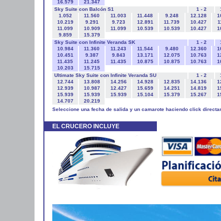
16.579
21.347
Sky Suite con Balcón S1
1 - 2
1.052
11.560
11.003
11.448
9.248
12.128
1
10.219
9.291
9.723
12.891
11.739
10.427
1
11.099
10.909
11.099
10.539
10.539
10.427
1
9.859
15.379
Sky Suite con Infinite Veranda SK
1 - 2
10.984
11.360
11.243
11.544
9.480
12.360
1
10.451
9.387
9.843
13.171
12.075
10.763
1
11.435
11.245
11.435
10.875
10.875
10.763
1
10.203
15.715
Ultimate Sky Suite con Infinite Veranda SU
1 - 2
12.744
13.808
14.256
14.928
12.835
14.136
1
12.939
10.987
12.427
15.659
14.251
14.819
1
15.939
15.939
15.939
15.104
15.379
15.267
1
14.707
20.219
Seleccione una fecha de salida y un camarote haciendo click directa
EL CRUCERO INCLUYE