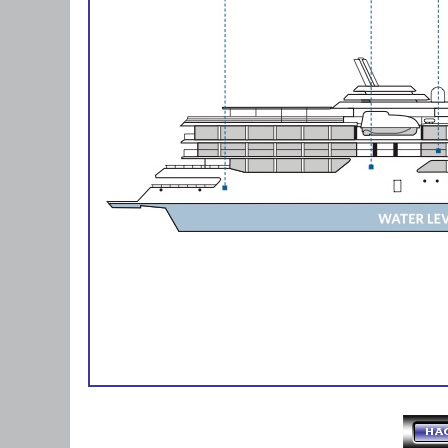
CRUCEROS GALAPAGOS CELEBRITY FLOR
GALAPAGOS CRUISES CRUCEROS ISLAS 
CELEBRITY FLORA #Galapagos #CrucerosExpl
#CelebrityFlora #CelebrityCruises #NewShip
#GalapagosExpedition #ExploracionGalapago