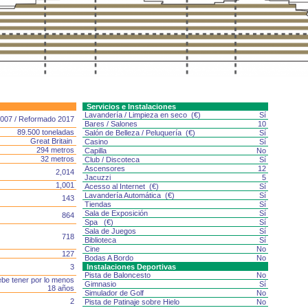
Servicios e Instalaciones
Lavandería / Limpieza en seco (€)
Sí
007 / Reformado 2017
Bares / Salones
10
89.500 toneladas
Salón de Belleza / Peluquería (€)
Sí
Great Britain
Casino
Sí
294 metros
Capilla
No
32 metros
Club / Discoteca
Sí
Ascensores
12
2,014
Jacuzzi
5
1,001
Acesso al Internet (€)
Sí
Lavandería Automática (€)
Sí
143
Tiendas
Sí
Sala de Exposición
Sí
864
Spa (€)
Sí
Sala de Juegos
Sí
718
Biblioteca
Sí
Cine
No
127
Bodas A Bordo
No
3
Instalaciones Deportivas
Pista de Baloncesto
No
be tener por lo menos
Gimnasio
Sí
18 años
Simulador de Golf
No
2
Pista de Patinaje sobre Hielo
No