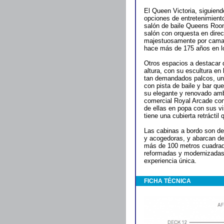
El Queen Victoria, siguiend
opciones de entretenimient
salón de baile Queens Room
salón con orquesta en direct
majestuosamente por camar
hace más de 175 años en l
Otros espacios a destacar 
altura, con su escultura en
tan demandados palcos, una
con pista de baile y bar qu
su elegante y renovado amb
comercial Royal Arcade con 
de ellas en popa con sus vis
tiene una cubierta retrácti
Las cabinas a bordo son de 
y acogedoras, y abarcan de
más de 100 metros cuadrad
reformadas y modernizadas 
experiencia única.
FICHA TÉCNICA