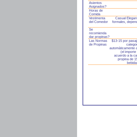
Asientos
Asignados?
Horas de
Comida
Vestimenta
Casual Elegan
del Comedor
formales, depen
Se
recomienda
dar propinas?
Las Normas
$13-15 por pasaj
de Propinas
catego
automáticamente a
(el importe
acuerdo a la ca
propina de 1
bebida