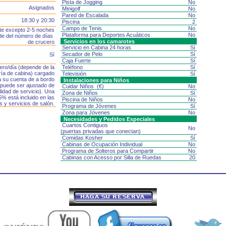
Pista de Jogging
No
Asignados
Minigolf
No
Pared de Escalada
No
18:30 y 20:30
Piscina
2
Campo de Tenis
No
te excepto 2-5 noches
Plataforma para Deportes Acuáticos
No
de del número de días
Servicios en los camarotes
de crucero
Servicio en Cabina 24 horas
Sí
Secador de Pelo
Sí
Sí
Caja Fuerte
Sí
ero/día (depende de la
Teléfono
Sí
ría de cabina) cargado
Televisión
Sí
 su cuenta de a bordo
Instalaciones para Niños
 puede ser ajustado de
Cuidar Niños (€)
No
lidad de servicio). Una
Zona de Niños
Sí
5% está incluido en las
Piscina de Niños
No
s y servicios de salón.
Programa de Jóvenes
Sí
Zona para Jóvenes
No
Necesidades y Pedidos Especiales
Cuartos Contiguos
No
(puertas privadas que conectan)
Comidas Kosher
Sí
Cabinas de Ocupación Individual
No
Programa de Solteros para Compartir
No
Cabinas con Acesso por Silla de Ruedas
20