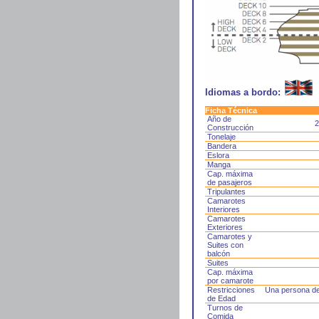
Idiomas a bordo:
Ficha Técnica
Año de
2
Construcción
Tonelaje
Bandera
Eslora
Manga
Cap. máxima
de pasajeros
Tripulantes
Camarotes
Interiores
Camarotes
Exteriores
Camarotes y
Suites con
balcón
Suites
Cap. máxima
por camarote
Restricciones
Una persona de
de Edad
Turnos de
Comida