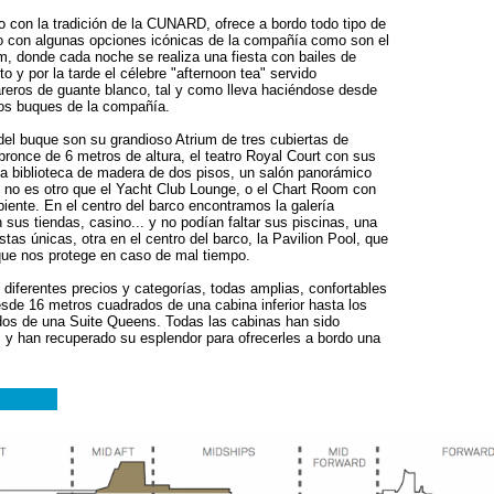
o con la tradición de la CUNARD, ofrece a bordo todo tipo de
o con algunas opciones icónicas de la compañía como son el
, donde cada noche se realiza una fiesta con bailes de
o y por la tarde el célebre "afternoon tea" servido
eros de guante blanco, tal y como lleva haciéndose desde
os buques de la compañía.
del buque son su grandioso Atrium de tres cubiertas de
 bronce de 6 metros de altura, el teatro Royal Court con sus
 biblioteca de madera de dos pisos, un salón panorámico
e no es otro que el Yacht Club Lounge, o el Chart Room con
iente. En el centro del barco encontramos la galería
sus tiendas, casino... y no podían faltar sus piscinas, una
tas únicas, otra en el centro del barco, la Pavilion Pool, que
l que nos protege en caso de mal tiempo.
diferentes precios y categorías, todas amplias, confortables
sde 16 metros cuadrados de una cabina inferior hasta los
os de una Suite Queens. Todas las cabinas han sido
y han recuperado su esplendor para ofrecerles a bordo una