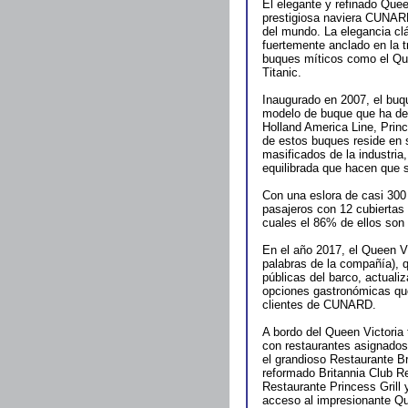
El elegante y refinado Que
prestigiosa naviera CUNARD
del mundo. La elegancia c
fuertemente anclado en la t
buques míticos como el Que
Titanic.
Inaugurado en 2007, el buqu
modelo de buque que ha de
Holland America Line, Prin
de estos buques reside en
masificados de la industria
equilibrada que hacen que
Con una eslora de casi 300 
pasajeros con 12 cubiertas
cuales el 86% de ellos son 
En el año 2017, el Queen Vi
palabras de la compañía), 
públicas del barco, actuali
opciones gastronómicas que
clientes de CUNARD.
A bordo del Queen Victoria 
con restaurantes asignados:
el grandioso Restaurante Br
reformado Britannia Club R
Restaurante Princess Grill 
acceso al impresionante Qu