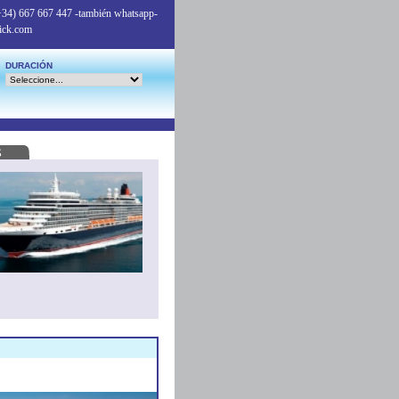
+34) 667 667 447
-también whatsapp-
ick.com
DURACIÓN