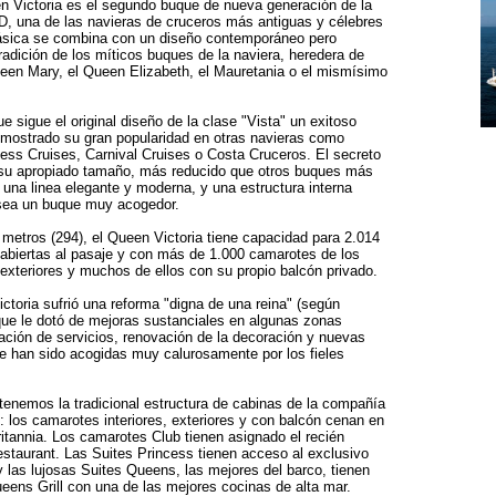
en Victoria es el segundo buque de nueva generación de la
, una de las navieras de cruceros más antiguas y célebres
lásica se combina con un diseño contemporáneo pero
radición de los míticos buques de la naviera, heredera de
en Mary, el Queen Elizabeth, el Mauretania o el mismísimo
e sigue el original diseño de la clase "Vista" un exitoso
mostrado su gran popularidad en otras navieras como
cess Cruises, Carnival Cruises o Costa Cruceros. El secreto
 su apropiado tamaño, más reducido que otros buques más
, una linea elegante y moderna, y una estructura interna
 sea un buque muy acogedor.
metros (294), el Queen Victoria tiene capacidad para 2.014
 abiertas al pasaje y con más de 1.000 camarotes de los
exteriores y muchos de ellos con su propio balcón privado.
ctoria sufrió una reforma "digna de una reina" (según
que le dotó de mejoras sustanciales en algunas zonas
zación de servicios, renovación de la decoración y nuevas
 han sido acogidas muy calurosamente por los fieles
tenemos la tradicional estructura de cabinas de la compañía
 los camarotes interiores, exteriores y con balcón cenan en
itannia. Los camarotes Club tienen asignado el recién
estaurant. Las Suites Princess tienen acceso al exclusivo
y las lujosas Suites Queens, las mejores del barco, tienen
eens Grill con una de las mejores cocinas de alta mar.