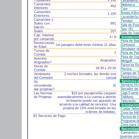
Tripulantes
1.142
Lavandería 
Camarotes
Biblioteca
452
Interiores
Cine
Camarotes
Bodas A Bor
1.105
Exteriores
Lavandería 
Camarotes y
Tiendas
Suites con
881
Sala de Exp
balcón
Spa (€)
Suites
207
Sala de Ju
Cap. máxima
4 / 8
Instalacio
por camarote
Pista de Ba
Restricciones
Un pasajero debe tener mínimo 21 años
Gimnasio
de Edad
Simulador d
Turnos de
2
Pista de Pat
Comida
Pista de Jo
Asientos
Asignados
Minigolf
Asignados?
Pared de E
Horas de
18:30 y 20:30
Piscina
Comida
Campo de T
Vestimenta
2 noches formales, las demás son
Plataforma 
del Comedor
casual
Servicios 
Se
Servicio 24
recomienda
Sí
Secador de
dar propinas?
Caja Fuert
Las Normas
$10 por pasajero/día cargado
de Propinas
automáticamente a su cuenta a abordo
Teléfono
(el importe puede ser ajustado de
Televisión
acuerdo a la calidad de servicio). Una
Instalacio
propina de 15% está incluido en las
Cuidar Niño
ordenes de bebidas.
Zona de Ni
(€) Servicios de Pago
Piscina de 
Programa d
Zona para 
Necesidade
Camarotes 
(puertas pr