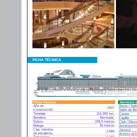
FICHA TÉCNICA
Ficha Técnica
Servicios e
Año de
Bares / Sal
2007
Construcción
Salón de Bel
Tonelaje
116.000 ton.
Casino
Bandera
Bermuda
Capilla
Eslora
289,5 metros
Club / Disc
Manga
36 metros
Ascensore
Cap. máxima
Jacuzzi
3.080
de pasajeros
Acesso al In