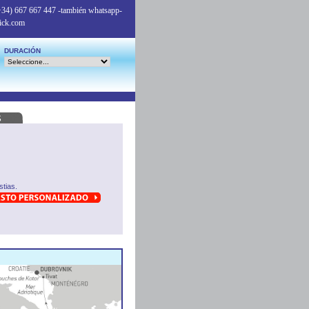
+34) 667 667 447
-también whatsapp-
ick.com
DURACIÓN
tias.