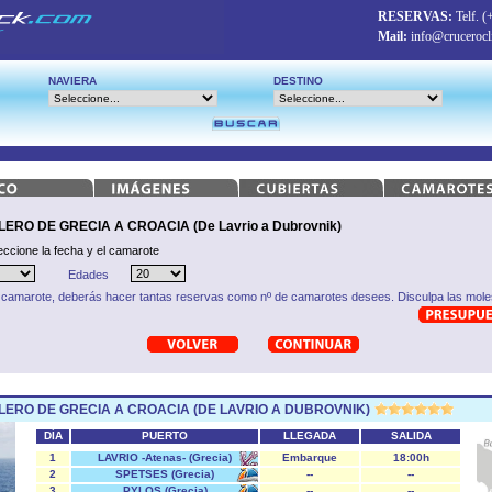
RESERVAS:
Telf.
(
Mail:
info@crucerocl
NAVIERA
DESTINO
RO DE GRECIA A CROACIA (De Lavrio a Dubrovnik)
eccione la fecha y el camarote
Edades
 camarote, deberás hacer tantas reservas como nº de camarotes desees. Disculpa las moles
ERO DE GRECIA A CROACIA (DE LAVRIO A DUBROVNIK)
DÍA
PUERTO
LLEGADA
SALIDA
1
LAVRIO -Atenas- (Grecia)
Embarque
18:00h
2
SPETSES (Grecia)
--
--
3
PYLOS (Grecia)
--
--