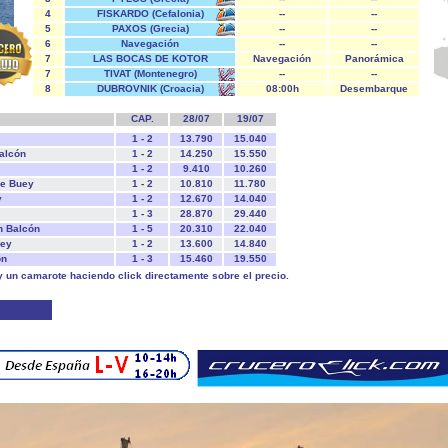
4
FISKARDO (Cefalonia)
--
--
5
PAXOS (Grecia)
--
--
6
Navegación
--
--
7
LAS BOCAS DE KOTOR
Navegación
Panorámica
(Montenegro)
7
TIVAT (Montenegro)
--
--
8
DUBROVNIK (Croacia)
08:00h
Desembarque
CAP.
28/07
19/07
1 - 2
13.790
15.040
alcón
1 - 2
14.250
15.550
1 - 2
9.410
10.260
de Buey
1 - 2
10.810
11.780
y
1 - 2
12.670
14.040
1 - 3
28.870
29.440
n Balcón
1 - 5
20.310
22.040
uey
1 - 2
13.600
14.840
ón
1 - 3
15.460
19.550
y un camarote haciendo click directamente sobre el precio.