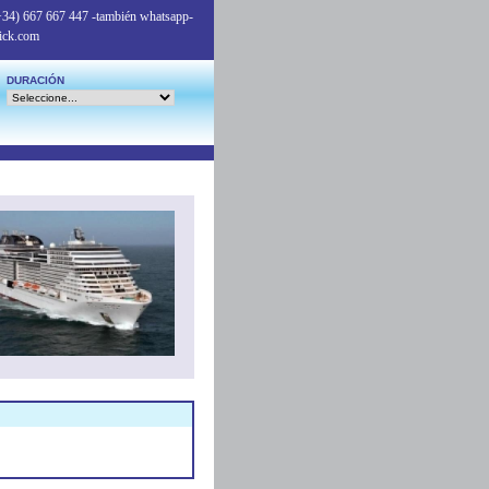
+34) 667 667 447
-también whatsapp-
ick.com
DURACIÓN