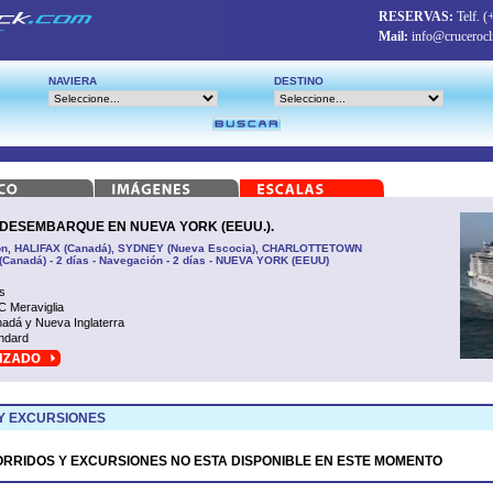
RESERVAS:
Telf.
(
Mail:
info@crucerocl
NAVIERA
DESTINO
DESEMBARQUE EN NUEVA YORK (EEUU.).
n, HALIFAX (Canadá), SYDNEY (Nueva Escocia), CHARLOTTETOWN
Canadá) - 2 días - Navegación - 2 días - NUEVA YORK (EEUU)
s
 Meraviglia
adá y Nueva Inglaterra
ndard
Y EXCURSIONES
ORRIDOS Y EXCURSIONES NO ESTA DISPONIBLE EN ESTE MOMENTO