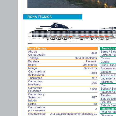
FICHA TÉCNICA
Ficha Técnica
Servicios e
Año de
Bares / Sal
2008
Construcción
Salón de Bel
Tonelaje
92.400 toneladas
Casino
Bandera
Panamá
Capilla
Eslora
294 metros
Club / Disc
Manga
32 metros
Ascensore
Cap. máxima
Jacuzzi
3.013
de pasajeros
Acesso al In
Tripulantes
987
Lavandería 
Camarotes
Biblioteca
275
Interiores
Cine
Camarotes
Bodas A Bo
1.000
Exteriores
Lavandería 
Camarotes y
Tiendas
Suites con
827
Sala de Exp
balcón
Spa (€)
Suites
18
Sala de Jue
Cap. máxima
2
Instalacio
por camarote
Pista de Ba
Restricciones
Una pasajero debe tener al menos 21
Gimnasio