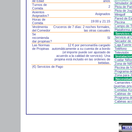
de Edad
años
Simulador d
Turnos de
2
Pista de Pat
Comida
Pista de Jo
Asientos
Asignados
Minigolf
Asignados?
Pared de E
Horas de
19:00 y 21:15
Piscina
Comida
Campo de T
Vestimenta
Cruceros de 7 días: 2 noches formales,
Plataforma 
del Comedor
las otras casuales
Servicios 
Se
Servicio al 
recomienda
Sí
Secador de
dar propinas?
Caja Fuert
Las Normas
12 € por persona/día cargado
de Propinas
automáticamente a su cuenta de a bordo
Teléfono
(el importe puede ser ajustado de
Televisión
acuerdo a la calidad de servicio). Una
Instalacio
propina está incluido en las ordenes de
Cuidar Niñ
bebidas.
Zona de Ni
(€) Servicios de Pago
Piscina de 
Programa d
Zona para 
Necesidade
Camarotes 
(puertas pr
Comidas K
Cabinas de 
Programa de
Cabinas acc