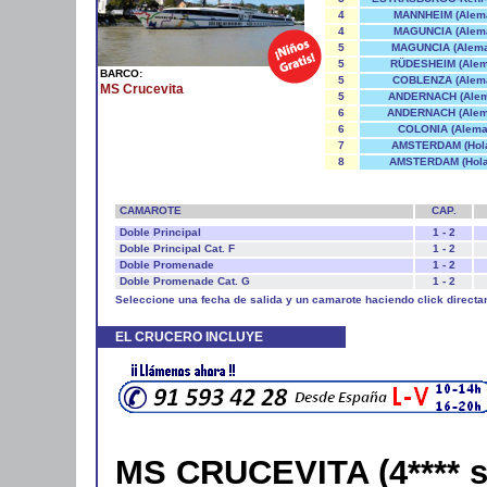
4
MANNHEIM (Alema
4
MAGUNCIA (Alema
5
MAGUNCIA (Alema
5
RÜDESHEIM (Alem
BARCO:
5
COBLENZA (Alema
MS Crucevita
5
ANDERNACH (Alem
6
ANDERNACH (Alema
6
COLONIA (Alema
7
AMSTERDAM (Hol
8
AMSTERDAM (Hola
CAMAROTE
CAP.
Doble Principal
1 - 2
Doble Principal Cat. F
1 - 2
Doble Promenade
1 - 2
Doble Promenade Cat. G
1 - 2
Seleccione una fecha de salida y un camarote haciendo click directa
EL CRUCERO INCLUYE
MS CRUCEVITA (4**** 