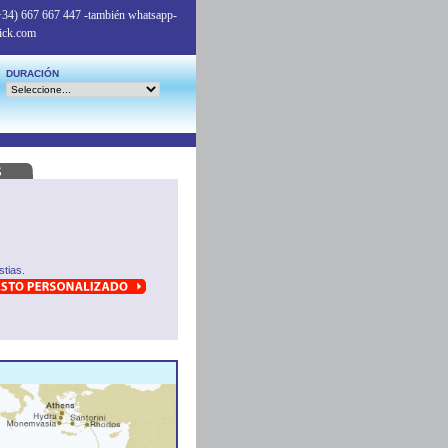
+34) 667 667 447
-también whatsapp-
ick.com
DURACIÓN
tias.