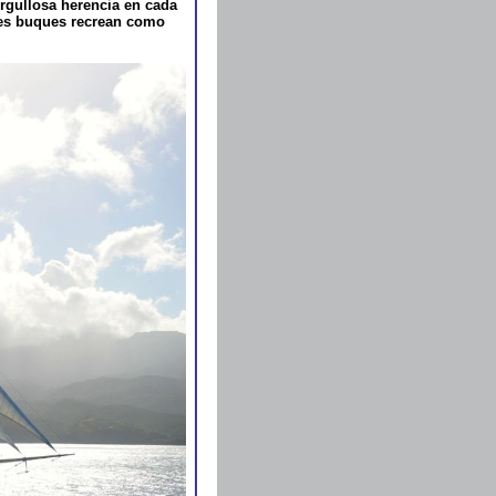
 orgullosa herencia en cada
ales buques recrean como