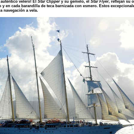
auténtico velero! El
Star Clipper
y su gemelo, el
Star Flyer
, reflejan su
do y en cada barandilla de teca barnizada con esmero. Estos excepcion
a navegación a vela.