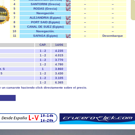
4
SANTORINI (Grecia)
--
--
5
RODAS (Grecia)
--
--
6
Navegación
--
--
7
ALEJANDRIA (Egipto)
--
--
8
PORT SAID (Egipto)
--
--
9
CANAL DE SUEZ (Egipto)
--
--
10
Navegación.
--
--
11
SAFAGA (Egipto)
--
Desembarque
CAP.
14/06
1 - 2
4.235
1 - 2
4.015
1 - 2
3.770
1
1 - 2
4.780
t. S
1
3.860
 5
1 - 2
3.430
1 - 2
3.105
1 - 2
6.365
y un camarote haciendo click directamente sobre el precio.