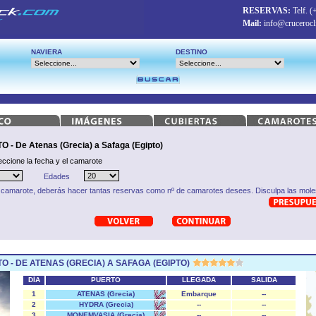
RESERVAS:
Telf.
(
Mail:
info@crucerocl
NAVIERA
DESTINO
 De Atenas (Grecia) a Safaga (Egipto)
eccione la fecha y el camarote
Edades
 camarote, deberás hacer tantas reservas como nº de camarotes desees. Disculpa las moles
O - DE ATENAS (GRECIA) A SAFAGA (EGIPTO)
DÍA
PUERTO
LLEGADA
SALIDA
1
ATENAS (Grecia)
Embarque
--
2
HYDRA (Grecia)
--
--
3
MONEMVASIA (Grecia)
--
--