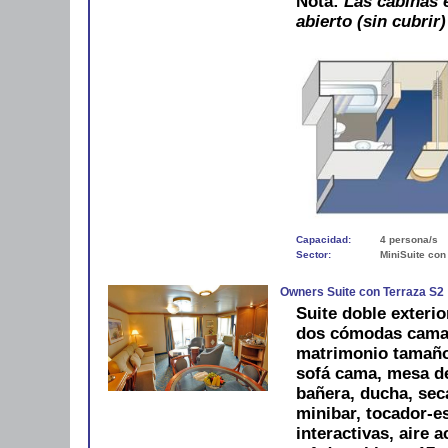
Nota:
Las cabinas e
abierto (sin cubrir)
Capacidad:
4 persona/s
Sector:
MiniSuite con
Owners Suite con Terraza S2
Suite doble exterio
dos cómodas camas
matrimonio tamaño
sofá cama, mesa d
bañera, ducha, sec
minibar, tocador-es
interactivas, aire 