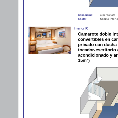
Capacidad:
4 persona/s
Sector:
Cabina Interio
Interior IC
Camarote doble in
convertibles en c
privado con ducha y
tocador-escritorio c
acondicionado y a
15m²)