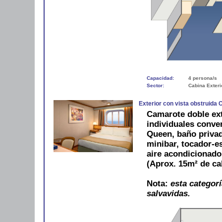
Capacidad:
4 persona/s
Sector:
Cabina Exteri
Exterior con vista obstruida 
Camarote doble ex
individuales conve
Queen, baño privad
minibar, tocador-es
aire acondicionad
(Aprox. 15m² de ca
Nota:
esta categorí
salvavidas.