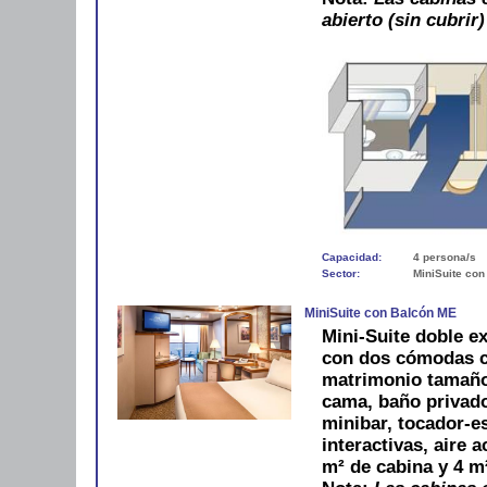
abierto (sin cubrir)
Capacidad:
4 persona/s
Sector:
MiniSuite con
MiniSuite con Balcón ME
Mini-Suite doble ex
con dos cómodas c
matrimonio tamaño
cama, baño privado
minibar, tocador-es
interactivas, aire 
m² de cabina y 4 m