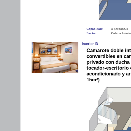
Capacidad:
4 persona/s
Sector:
Cabina Interio
Interior ID
Camarote doble in
convertibles en c
privado con ducha y
tocador-escritorio c
acondicionado y a
15m²)