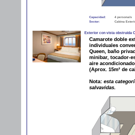
Capacidad:
4 persona/s
Sector:
Cabina Exteri
Exterior con vista obstruida 
Camarote doble ex
individuales conve
Queen, baño privad
minibar, tocador-es
aire acondicionad
(Aprox. 15m² de ca
Nota:
esta categorí
salvavidas.