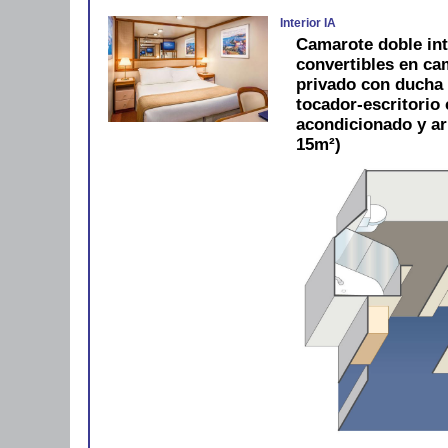
Interior IA
Camarote doble in
convertibles en c
privado con ducha y
tocador-escritorio c
acondicionado y a
15m²)