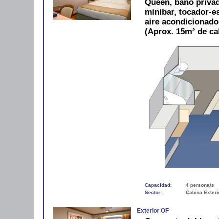
Queen, baño privad
minibar, tocador-es
aire acondicionad
(Aprox. 15m² de ca
Capacidad:
4 persona/s
Sector:
Cabina Exteri
Exterior OF