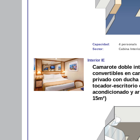
Capacidad:
4 persona/s
Sector:
Cabina Interio
Interior IE
Camarote doble in
convertibles en c
privado con ducha y
tocador-escritorio c
acondicionado y a
15m²)