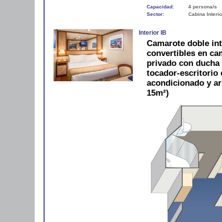
Capacidad:
4 persona/s
Sector:
Cabina Interio
Interior IB
Camarote doble in
convertibles en c
privado con ducha y
tocador-escritorio c
acondicionado y a
15m²)