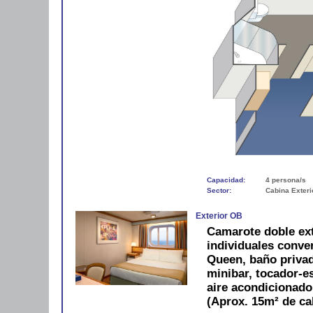
Capacidad:
4 persona/s
Sector:
Cabina Exteri
Exterior OB
Camarote doble ex
individuales conve
Queen, baño privad
minibar, tocador-es
aire acondicionad
(Aprox. 15m² de ca