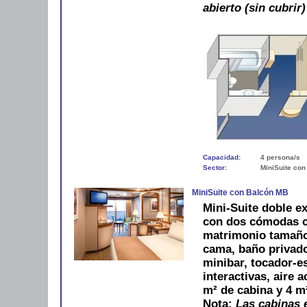
abierto (sin cubrir)
Capacidad:
4 persona/s
Sector:
MiniSuite con
MiniSuite con Balcón MB
Mini-Suite doble ex
con dos cómodas c
matrimonio tamaño
cama, baño privado
minibar, tocador-es
interactivas, aire 
m² de cabina y 4 m
Nota:
Las cabinas e