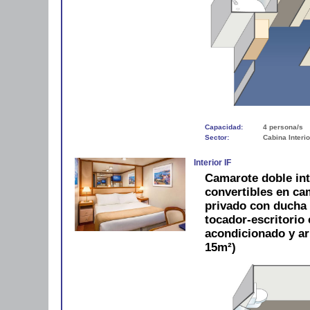
Capacidad:
4 persona/s
Sector:
Cabina Interio
Interior IF
Camarote doble in
convertibles en c
privado con ducha y
tocador-escritorio c
acondicionado y a
15m²)