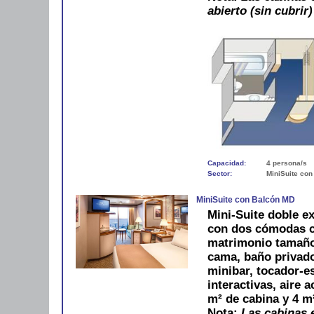
abierto (sin cubrir)
Capacidad:
4 persona/s
Sector:
MiniSuite con
MiniSuite con Balcón MD
Mini-Suite doble ex
con dos cómodas c
matrimonio tamaño
cama, baño privado
minibar, tocador-es
interactivas, aire 
m² de cabina y 4 m
Nota:
Las cabinas e