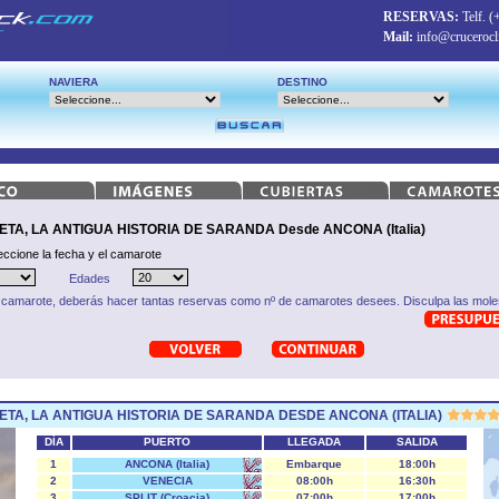
RESERVAS:
Telf.
(
Mail:
info@crucerocl
NAVIERA
DESTINO
A, LA ANTIGUA HISTORIA DE SARANDA Desde ANCONA (Italia)
eccione la fecha y el camarote
Edades
 camarote, deberás hacer tantas reservas como nº de camarotes desees. Disculpa las moles
TA, LA ANTIGUA HISTORIA DE SARANDA DESDE ANCONA (ITALIA)
DÍA
PUERTO
LLEGADA
SALIDA
1
ANCONA (Italia)
Embarque
18:00h
2
VENECIA
08:00h
16:30h
3
SPLIT (Croacia)
07:00h
17:00h