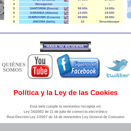
4
Navegacion
--
--
5
SANTORINI (Grecia)
08:00h
14:00h
6
SARANDA (Albania)
13:00h
19:00h
7
DUBROVNIK (Croacia)
09:00h
18:00h
8
ANCONA (Italia)
10
Desembarque
QUIÉNES
SOMOS
Política y la Ley de las Cookies
Esta web cumple la normativa recogida en:
Ley 34/2002 de 11 de julio de comercio electrónico
Real Decreto Ley 1/2007 de 16 de noviembre Ley General de Consumo