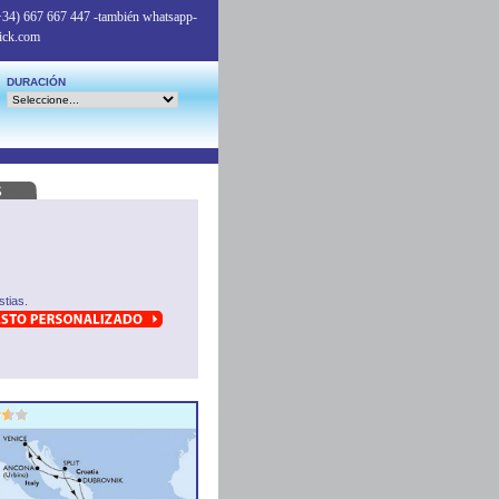
+34) 667 667 447
-también whatsapp-
ick.com
DURACIÓN
tias.