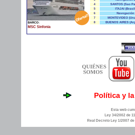
4
SANTOS (Sao Pa
5
ITAJAI (Brasil
6
Navegación
7
MONTEVIDEO (Uru
8
BUENOS AIRES (Arg
BARCO:
MSC Sinfonia
QUIÉNES
SOMOS
Política y l
Esta web cump
Ley 34/2002 de 11
Real Decreto Ley 1/2007 d