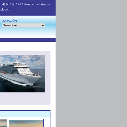
+34) 667 667 447
-también whatsapp-
ick.com
DURACIÓN