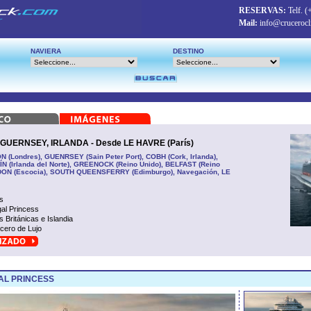
RESERVAS:
Telf.
(
Mail:
info@crucerocl
NAVIERA
DESTINO
GUERNSEY, IRLANDA - Desde LE HAVRE (París)
(Londres), GUENRSEY (Sain Peter Port), COBH (Cork, Irlanda),
N (Irlanda del Norte), GREENOCK (Reino Unido), BELFAST (Reino
DON (Escocia), SOUTH QUEENSFERRY (Edimburgo), Navegación, LE
s
al Princess
as Británicas e Islandia
cero de Lujo
AL PRINCESS