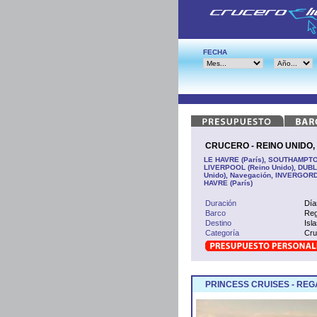
FECHA
CRUCERO - REINO UNIDO, 
LE HAVRE (París), SOUTHAMPTON 
LIVERPOOL (Reino Unido), DUBLÍ
Unido), Navegación, INVERGOR
HAVRE (París)
Duración
Día
Barco
Reg
Destino
Isl
Categoría
Cru
PRINCESS CRUISES - REG