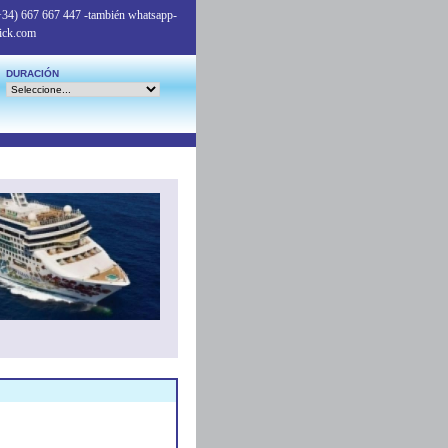
+34) 667 667 447
-también whatsapp-
ick.com
DURACIÓN