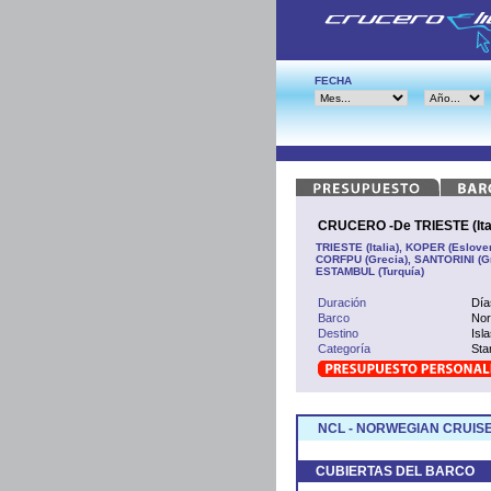
FECHA
CRUCERO -De TRIESTE (Ital
TRIESTE (Italia), KOPER (Esloven
CORFPU (Grecia), SANTORINI (Gr
ESTAMBUL (Turquía)
Duración
Día
Barco
No
Destino
Isl
Categoría
Sta
NCL - NORWEGIAN CRUISE
CUBIERTAS DEL BARCO