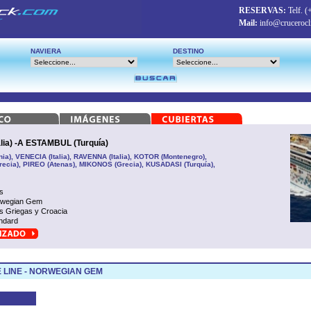
RESERVAS:
Telf.
(
Mail:
info@crucerocl
NAVIERA
DESTINO
ia) -A ESTAMBUL (Turquía)
ia), VENECIA (Italia), RAVENNA (Italia), KOTOR (Montenegro),
ecia), PIREO (Atenas), MIKONOS (Grecia), KUSADASI (Turquía),
s
rwegian Gem
as Griegas y Croacia
ndard
 LINE - NORWEGIAN GEM