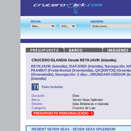
FECHA
NAVIERA
CRUCERO ISLANDIA Desde REYKJAVIK (Islandia).
REYKJAVIK (Islandia), ISAFJORD (Islandia), Navegación, N
PAAMIUT (Frederikshab Groenlandia), QAQORTOQ (Groenl
(Groenalndia), Navegación -2 días-, GRUNDARFJORDUR (Is
(Islandia)
Todo Incluido
Duración
Días
Barco
Seven Seas Splendor
Destino
Islas Británicas e Islandia
Categoría
Crucero de Lujo
REGENT SEVEN SEAS - SEVEN SEAS SPLENDOR