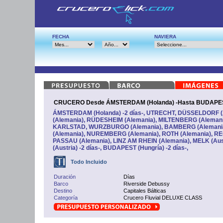
FECHA
NAVIERA
CRUCERO Desde ÁMSTERDAM (Holanda) -Hasta BUDAPEST
ÁMSTERDAM (Holanda) -2 días-, UTRECHT, DÜSSELDORF 
(Alemania), RÜDESHEIM (Alemania), MILTENBERG (Alema
KARLSTAD, WURZBURGO (Alemania), BAMBERG (Aleman
(Alemania), NUREMBERG (Alemania), ROTH (Alemania), R
PASSAU (Alemania), LINZ AM RHEIN (Alemania), MELK (Aus
(Austria) -2 días-, BUDAPEST (Hungría) -2 días-,
Todo Incluido
Duración
Días
Barco
Riverside Debussy
Destino
Capitales Bálticas
Categoría
Crucero Fluvial DELUXE CLASS