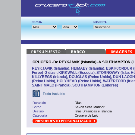
FECHA
NAVIERA
CRUCERO -De REYKJAVIK (Islandia) -A SOUTHAMPTON (Lo
REYKJAVIK (Islandia), HEIMAEY (Islandia), ESKIFJORDUR (I
Feroe) -2 días-, KIRKWALL (Escocia), STORNOWAY (Islas Hé
KILLYBEGS (Irlanda), DOUGLAS (Reino Unido), DUN LAOGH
(Reino Unido), HOLYHEAD (Reino Unido), WATERFORD (Irla
SAINT MALO (Francia), SOUTHAMPTON (Londres)
Todo Incluido
Duración
Días
Barco
Seven Seas Mariner
Destino
Islas Británicas e Islandia
Categoría
Crucero de Lujo