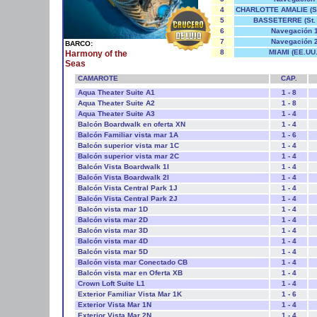
4
CHARLOTTE AMALIE (St
5
BASSETERRE (St. K
6
Navegación 
7
Navegación 
BARCO:
8
MIAMI (EE.UU.
Harmony of the
Seas
CAMAROTE
CAP.
Aqua Theater Suite A1
1 - 8
Aqua Theater Suite A2
1 - 8
Aqua Theater Suite A3
1 - 4
Balcón Boardwalk en oferta XN
1 - 4
Balcón Familiar vista mar 1A
1 - 6
Balcón superior vista mar 1C
1 - 4
Balcón superior vista mar 2C
1 - 4
Balcón Vista Boardwalk 1I
1 - 4
Balcón Vista Boardwalk 2I
1 - 4
Balcón Vista Central Park 1J
1 - 4
Balcón Vista Central Park 2J
1 - 4
Balcón vista mar 1D
1 - 4
Balcón vista mar 2D
1 - 4
Balcón vista mar 3D
1 - 4
Balcón vista mar 4D
1 - 4
Balcón vista mar 5D
1 - 4
Balcón vista mar Conectado CB
1 - 4
Balcón vista mar en Oferta XB
1 - 4
Crown Loft Suite L1
1 - 4
Exterior Familiar Vista Mar 1K
1 - 6
Exterior Vista Mar 1N
1 - 4
Exterior Vista Mar 2N
1 - 4