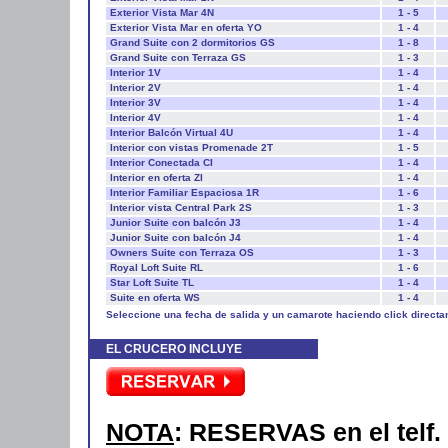
Exterior Vista Mar 4N
1 - 5
Exterior Vista Mar en oferta YO
1 - 4
Grand Suite con 2 dormitorios GS
1 - 8
Grand Suite con Terraza GS
1 - 3
Interior 1V
1 - 4
Interior 2V
1 - 4
Interior 3V
1 - 4
Interior 4V
1 - 4
Interior Balcón Virtual 4U
1 - 4
Interior con vistas Promenade 2T
1 - 5
Interior Conectada CI
1 - 4
Interior en oferta ZI
1 - 4
Interior Familiar Espaciosa 1R
1 - 6
Interior vista Central Park 2S
1 - 3
Junior Suite con balcón J3
1 - 4
Junior Suite con balcón J4
1 - 4
Owners Suite con Terraza OS
1 - 3
Royal Loft Suite RL
1 - 6
Star Loft Suite TL
1 - 4
Suite en oferta WS
1 - 4
Seleccione una fecha de salida y un camarote haciendo click directa
EL CRUCERO INCLUYE
NOTA
: RESERVAS en el telf. 