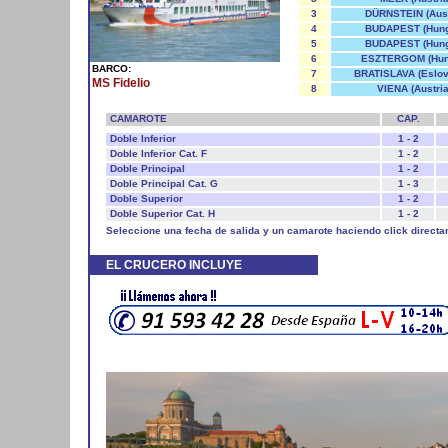
3
DÜRNSTEIN (Aust
4
BUDAPEST (Hung
5
BUDAPEST (Hung
6
ESZTERGOM (Hun
BARCO:
7
BRATISLAVA (Eslov
MS Fidelio
8
VIENA (Austria
CAMAROTE
CAP.
Doble Inferior
1 - 2
Doble Inferior Cat. F
1 - 2
Doble Principal
1 - 2
Doble Principal Cat. G
1 - 3
Doble Superior
1 - 2
Doble Superior Cat. H
1 - 2
Seleccione una fecha de salida y un camarote haciendo click directa
EL CRUCERO INCLUYE