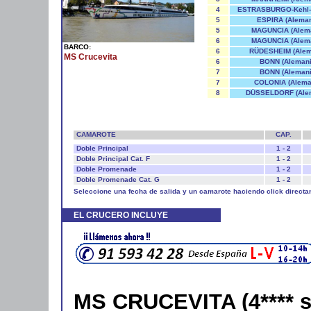
4
ESTRASBURGO-Kehl-(
5
ESPIRA (Aleman
5
MAGUNCIA (Alema
6
MAGUNCIA (Alema
BARCO:
6
RÜDESHEIM (Alem
MS Crucevita
6
BONN (Alemani
7
BONN (Alemani
7
COLONIA (Alema
8
DÜSSELDORF (Ale
CAMAROTE
CAP.
Doble Principal
1 - 2
Doble Principal Cat. F
1 - 2
Doble Promenade
1 - 2
Doble Promenade Cat. G
1 - 2
Seleccione una fecha de salida y un camarote haciendo click directa
EL CRUCERO INCLUYE
MS CRUCEVITA (4**** s