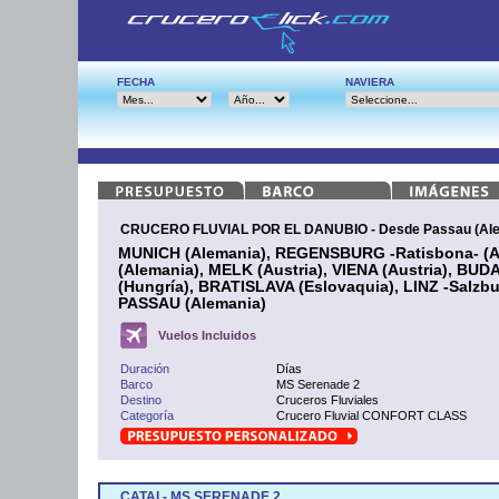
FECHA
NAVIERA
CRUCERO FLUVIAL POR EL DANUBIO - Desde Passau (Ale
MUNICH (Alemania), REGENSBURG -Ratisbona- (A
(Alemania), MELK (Austria), VIENA (Austria), BUD
(Hungría), BRATISLAVA (Eslovaquia), LINZ -Salzbur
PASSAU (Alemania)
Vuelos Incluidos
Duración
Días
Barco
MS Serenade 2
Destino
Cruceros Fluviales
Categoría
Crucero Fluvial CONFORT CLASS
CATAI - MS SERENADE 2