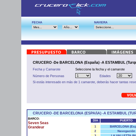
FECHA
NAVIERA
CRUCERO -De BARCELONA (España) -A ESTAMBUL (Turqu
Fecha y Camarote
Seleccione la fecha y el camarote
Número de Personas
Edades
Si estás interesado en más de 1 camarote, deberás hacer tantas res
CRUCERO -DE BARCELONA (ESPAñA) -A ESTAMBUL (TUR
BARCO:
DÍA
PUERTO
Seven Seas
1
BARCELONA (Esp
Grandeur
2
Navegación
3
LA VALLETTA (Ma