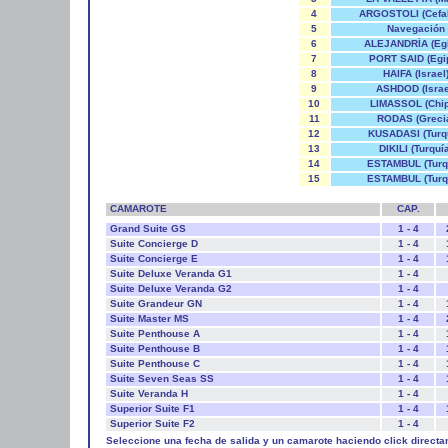
4
ARGOSTOLI (Cefal
5
Navegación
6
ALEJANDRÍA (Egi
7
PORT SAID (Egip
8
HAIFA (Israel
9
ASHDOD (Israe
10
LIMASSOL (Chip
11
RODAS (Greci
12
KUSADASI (Turq
13
DIKILI (Turquí
14
ESTAMBUL (Turq
15
ESTAMBUL (Turq
CAMAROTE
CAP.
Grand Suite GS
1 - 4
Suite Concierge D
1 - 4
Suite Concierge E
1 - 4
Suite Deluxe Veranda G1
1 - 4
Suite Deluxe Veranda G2
1 - 4
Suite Grandeur GN
1 - 4
Suite Master MS
1 - 4
Suite Penthouse A
1 - 4
Suite Penthouse B
1 - 4
Suite Penthouse C
1 - 4
Suite Seven Seas SS
1 - 4
Suite Veranda H
1 - 4
Superior Suite F1
1 - 4
Superior Suite F2
1 - 4
Seleccione una fecha de salida y un camarote haciendo click directa